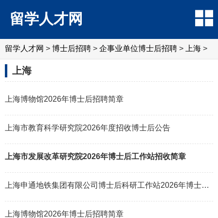
留学人才网
留学人才网
>
博士后招聘
>
企事业单位博士后招聘
>
‌‌上海
>
‌‌上海
上海博物馆2026年博士后招聘简章
上海市教育科学研究院2026年度招收博士后公告
上海市发展改革研究院2026年博士后工作站招收简章
上海申通地铁集团有限公司博士后科研工作站2026年博士后招聘启事
上海博物馆2026年博士后招聘简章