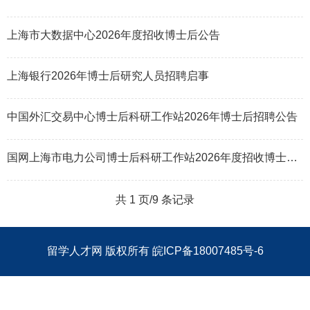
上海市大数据中心2026年度招收博士后公告
上海银行2026年博士后研究人员招聘启事
中国外汇交易中心博士后科研工作站2026年博士后招聘公告
国网上海市电力公司博士后科研工作站2026年度招收博士后简章
共 1 页/9 条记录
留学人才网
版权所有
皖ICP备18007485号-6