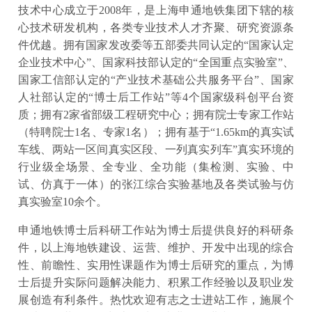
技术中心成立于2008年，是上海申通地铁集团下辖的核
心技术研发机构，各类专业技术人才齐聚、研究资源条
件优越。拥有国家发改委等五部委共同认定的“国家认定
企业技术中心”、国家科技部认定的“全国重点实验室”、
国家工信部认定的“产业技术基础公共服务平台”、国家
人社部认定的“博士后工作站”等4个国家级科创平台资
质；拥有2家省部级工程研究中心；拥有院士专家工作站
（特聘院士1名、专家1名）；拥有基于“1.65km的真实试
车线、两站一区间真实区段、一列真实列车”真实环境的
行业级全场景、全专业、全功能（集检测、实验、中
试、仿真于一体）的张江综合实验基地及各类试验与仿
真实验室10余个。
申通地铁博士后科研工作站为博士后提供良好的科研条
件，以上海地铁建设、运营、维护、开发中出现的综合
性、前瞻性、实用性课题作为博士后研究的重点，为博
士后提升实际问题解决能力、积累工作经验以及职业发
展创造有利条件。热忱欢迎有志之士进站工作，施展个