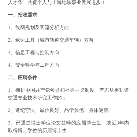
人才华，共促个人与上海地铁事业发展进步！
一、招收需求
1、线网规划及客流分析方向
2、载运工具（城市轨道交通车辆）方向
3、信息工程与控制方向
4、安全科学与工程方向
二、应聘条件
1、拥护中国共产党领导和社会主义制度，有志从事轨道
交通专业技术研究工作的；
2、遵纪守法、诚信良好、品学兼优、身体健康;
3、已通过博士学位论文答辩的应届博士生，或近3年内
取得博士学位的历届博士生；