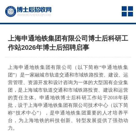
上海申通地铁集团有限公司博士后科研工
作站2026年博士后招聘启事
上海申通地铁集团有限公司（以下简称“申通地铁集
团”）是一家融城市轨道交通和市域铁路投资、建设、运
营管理、资源开发和设计咨询为一体的大型国有企业集
团，是上海城市轨道交通和市域铁路投资、建设和运营
的责任主体。申通地铁博士后科研工作站于2018年获
批，设于上海申通地铁集团有限公司技术中心（以下简
称“技术中心”），是申通地铁集团重要的人才培养平
台，为上海地铁的科技创新、转型发展提供了强劲动
力。