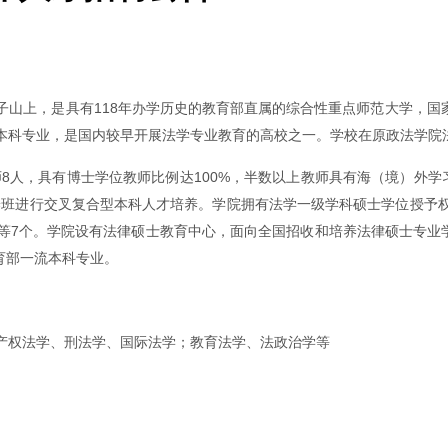
上，是具有118年办学历史的教育部直属的综合性重点师范大学，国家“2
学本科专业，是国内较早开展法学专业教育的高校之一。学校在原政法学院
师8人，具有博士学位教师比例达100%，半数以上教师具有海（境）外
养班进行交叉复合型本科人才培养。学院拥有法学一级学科硕士学位授予
等7个。学院设有法律硕士教育中心，面向全国招收和培养法律硕士专业学
教育部一流本科专业。
产权法学、刑法学、国际法学；教育法学、法政治学等