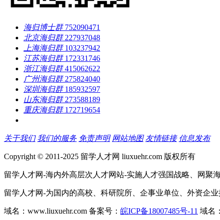
海归博士群
752090471
北京海归群
227937048
上海海归群
103237942
江苏海归群
172331746
浙江海归群
415062622
广州海归群
275824040
深圳海归群
185932597
山东海归群
273588189
重庆海归群
172719654
关于我们
我们的服务
免责声明
网站地图
友情链接
信息发布
Copyright © 2011-2025 留学人才网 liuxuehr.com 版权所有
留学人才网-海内外高层次人才网站-实施人才强国战略、网聚
留学人才网-为国内的高校、科研院所、企事业单位、外资企
域名：www.liuxuehr.com 备案号：
皖ICP备18007485号-11
域名：w