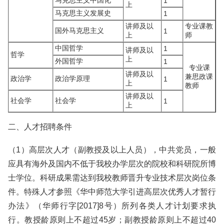
马克思主义中国化
1
上
马克思主义发展史
1
讲师及以
专业课教
国外马克思主义
1
上
师
中国哲学
1
讲师及以
哲学
上
外国哲学
1
专业课
讲师及以
兼思政课
政治学
政治学原理
1
上
教师
讲师及以
社会学
社会学
1
上
二、人才招聘条件
（1）高层次人才（副教授及以上人员），中共党员，一般
应具有海外及国内不低于我校办学层次的院校和科研院所博
士学位。科研成果需达到我校教师晋升专业技术层次岗位条
件。特殊人才参照《华中师范大学引进高层次优秀人才暂行
办法》（华师行字[2017]8号）所列各类人才计划要求执
行。教授龄原则上不超过45岁；副教授龄原则上不超过40