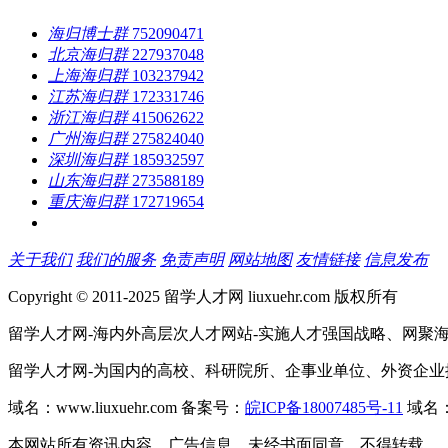
海归博士群
752090471
北京海归群
227937048
上海海归群
103237942
江苏海归群
172331746
浙江海归群
415062622
广州海归群
275824040
深圳海归群
185932597
山东海归群
273588189
重庆海归群
172719654
关于我们
我们的服务
免责声明
网站地图
友情链接
信息发布
Copyright © 2011-2025 留学人才网 liuxuehr.com 版权所有
留学人才网-海内外高层次人才网站-实施人才强国战略、网聚
留学人才网-为国内的高校、科研院所、企事业单位、外资企
域名：www.liuxuehr.com 备案号：
皖ICP备18007485号-11
域名：w
本网站所有资讯内容、广告信息，未经书面同意，不得转载。