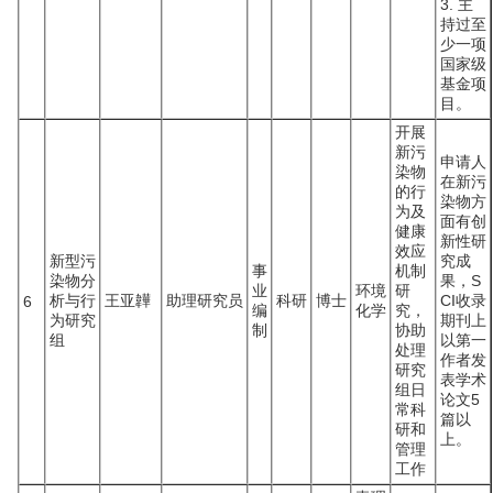
3. 主
持过至
少一项
国家级
基金项
目。
开展
新污
申请人
染物
在新污
的行
染物方
为及
面有创
健康
新性研
效应
新型污
究成
事
机制
染物分
果，S
业
环境
研
析与行
王亚韡
助理研究员
科研
博士
CI收录
6
编
化学
究，
为研究
期刊上
制
协助
组
以第一
处理
作者发
研究
表学术
组日
论文5
常科
篇以
研和
上。
管理
工作