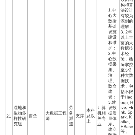
构和算
1.中
法设计
心大
有较为
数据
深刻的
基础
理解；
设施
3. 2年
建设
以上丰
和维
富的大
护；
数据技
2.中
术经
心数
验，熟
据采
练掌控
集、
至少2
治
种大数
理、
据技
数仓
术，包
建
括不限
设；
于Had
3.建
oop, H
ive, Fli
湿地和
劳
计算
设数
本科
nk, Sp
生物多
大数据工程
务
机相
据质
曹垒
支撑
及以
21
ark, K
样性研
师
派
关专
量体
上
afka,
究组
遣
业
系、
HBase
建立
等；
数据