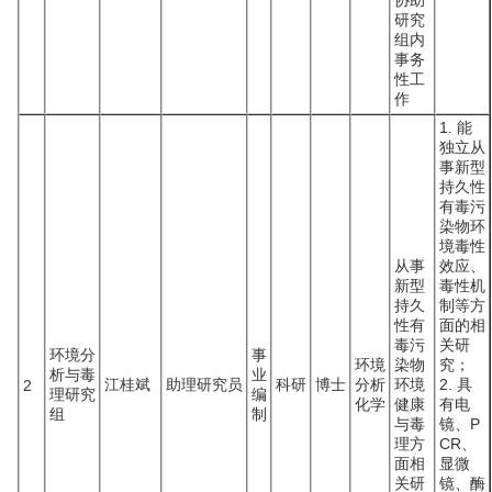
协助
研究
组内
事务
性工
作
1. 能
独立从
事新型
持久性
有毒污
染物环
境毒性
从事
效应、
新型
毒性机
持久
制等方
性有
面的相
毒污
关研
环境分
事
环境
染物
究；
析与毒
业
江桂斌
助理研究员
科研
博士
分析
环境
2. 具
2
理研究
编
化学
健康
有电
组
制
与毒
镜、P
理方
CR、
面相
显微
关研
镜、酶