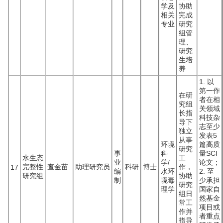
学及
协助
相关
完成
专业
研究
组管
理、
研究
生培
养
1. 以
第一作
在研
者在相
究组
关领域
长指
科技杂
导下
志至少
独立
发表5
从事
环境
篇高质
研究
事
科
量SCI
水生态
工
业
学/
论文；
完整性
查金苗
助理研究员
科研
博士
作，
17
编
水环
2. 至
研究组
协助
制
境毒
少承担
研究
理学
国家自
组日
然基金
常工
项目或
作并
者重点
指导