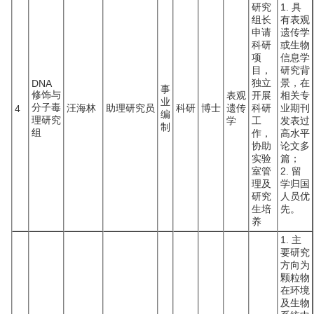
研究
1. 具
组长
有表观
申请
遗传学
科研
或生物
项
信息学
目，
研究背
独立
景，在
DNA
事
修饰与
表观
开展
相关专
业
分子毒
汪海林
助理研究员
科研
博士
遗传
科研
业期刊
4
编
理研究
学
工
发表过
制
组
作，
高水平
协助
论文多
实验
篇；
室管
2. 留
理及
学归国
研究
人员优
生培
先。
养
1. 主
要研究
方向为
颗粒物
在环境
及生物