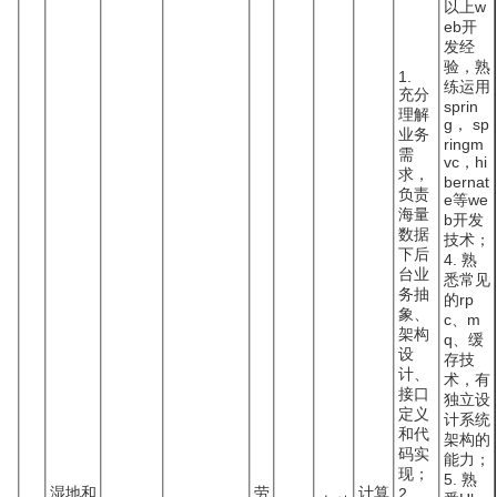
以上w
eb开
发经
验，熟
1.
练运用
充分
sprin
理解
g， sp
业务
ringm
需
vc，hi
求，
bernat
负责
e等we
海量
b开发
数据
技术；
下后
4. 熟
台业
悉常见
务抽
的rp
象、
c、m
架构
q、缓
设
存技
计、
术，有
接口
独立设
定义
计系统
和代
架构的
码实
能力；
现；
5. 熟
湿地和
劳
计算
2.