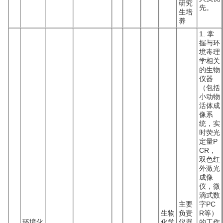
研究
先。
生培
养
1. 掌
握与环
境毒理
学相关
的生物
仪器
（包括
小动物
活体成
像系
统，实
时荧光
定量P
CR，
双色红
外激光
成像
仪，微
滴式数
主要
字PC
生物
负责
R等）
环境化
化学
仪器
的工作