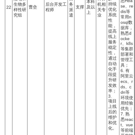
悉Hba
本科
持续
生物多
后台开发工
务
机相
se、re
曹垒
支撑
及以
22
优化
样性研
程师
派
关专
dis等
上
系统
究组
遣
业
常用n
性
osql数
能，
据库，
提高
熟悉d
线上
ocke
服务
r、k8s
稳定
等集群
性，
部署和
通过
管理工
自动
具；
化手
6. 有
段提
阿里云
升研
ecs、r
发效
ds、c
率；
dn等
3.
环境使
项目
用经验
上线
优先；
后的
7. 熟
维护
悉reac
和优
t、vue
化。
等前端