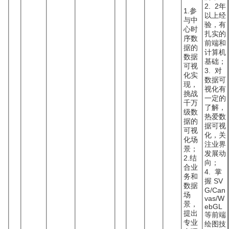
2. 2年
1.参
以上经
与中
验，有
心时
扎实的
序数
前端和
据的
计算机
数据
基础；
可视
3. 对
化实
数据可
现，
视化有
挑战
一定的
千万
了解，
级数
热爱数
据的
据可视
可视
化，关
化场
注业界
景；
发展动
2.结
向；
合业
4. 掌
务和
握 SV
数据
G/Can
场
vas/W
景，
ebGL
提出
等前端
专业
绘图技