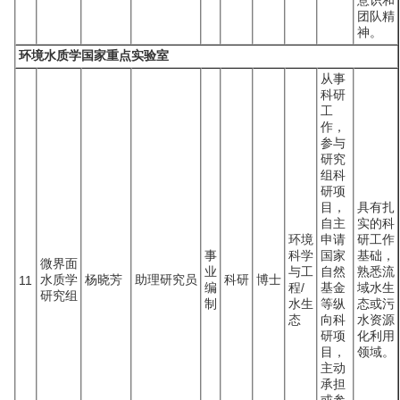
意识和
团队精
神。
环境水质学国家重点实验室
从事
科研
工
作，
参与
研究
组科
研项
目，
具有扎
自主
实的科
环境
申请
研工作
事
科学
国家
基础，
微界面
业
与工
自然
熟悉流
水质学
杨晓芳
助理研究员
科研
博士
11
编
程/
基金
域水生
研究组
制
水生
等纵
态或污
态
向科
水资源
研项
化利用
目，
领域。
主动
承担