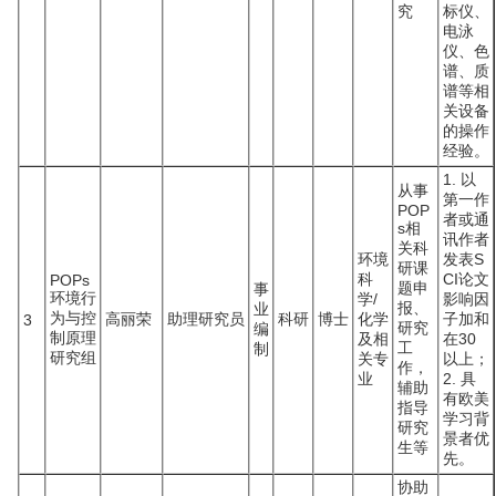
究
标仪、
电泳
仪、色
谱、质
谱等相
关设备
的操作
经验。
1. 以
从事
第一作
POP
者或通
s相
讯作者
关科
环境
发表S
研课
科
CI论文
POPs
题申
事
环境行
学/
影响因
报、
业
为与控
高丽荣
助理研究员
科研
博士
化学
子加和
3
研究
编
制原理
及相
在30
工
制
研究组
关专
以上；
作，
业
2. 具
辅助
有欧美
指导
学习背
研究
景者优
生等
先。
协助