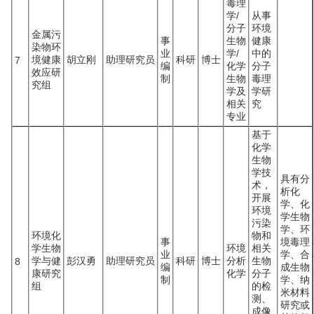
毒理
学/
从事
分子
环境
金属污
事
生物
健康
染物环
业
学/
中的
境健康
胡立刚
助理研究员
科研
博士
7
编
化学
分子
效应研
制
生物
毒理
究组
学及
学研
相关
究
专业
基于
化学
生物
学技
具有分
术，
析化
开展
学、化
环境
学生物
污染
学、环
环境化
物和
事
境毒理
学生物
环境
相关
业
学、合
学与健
彭汉勇
助理研究员
科研
博士
分析
生物
8
编
成生物
康研究
化学
分子
制
学、纳
组
的检
米材料
测、
研究或
成像