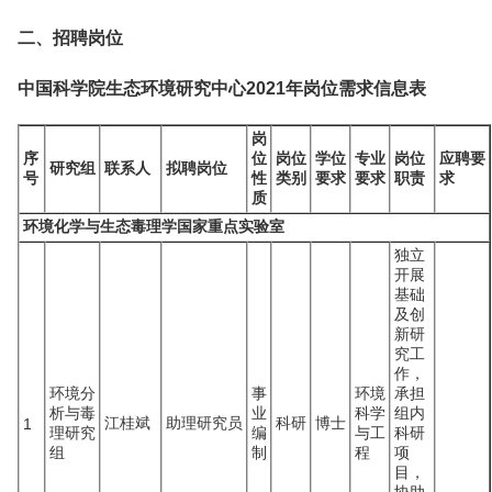
二、招聘岗位
中国科学院生态环境研究中心2021年岗位需求信息表
岗
序
位
岗位
学位
专业
岗位
应聘要
研究组
联系人
拟聘岗位
号
性
类别
要求
要求
职责
求
质
环境化学与生态毒理学国家重点实验室
独立
开展
基础
及创
新研
究工
作，
环境分
事
环境
承担
析与毒
业
科学
组内
江桂斌
助理研究员
科研
博士
1
理研究
编
与工
科研
组
制
程
项
目，