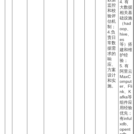
4. 有
监控
大数据
和校
相关基
验评
础设施
估机
（had
制；
oop、
4.负
hive、
责日
es
常数
等）搭
据需
建和维
求的
护经
响
验；
应、
5. 有
方案
阿里云
设计
MaxC
和实
omput
施。
er、Fli
nk、K
afka等
组件应
用经验
优先；
有inful
xdb、
opent