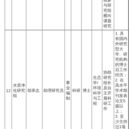
或参
与研
究组
横向
课题
研究
1. 具
有国内
外研究
型大
学、研
究机构
的博士
后工作
协助
经历；
生态
研究
2. 在
事
学/
组长
水质净
高水平
业
环境
及自
化研究
胡承志
助理研究员
科研
博士
学术期
12
编
科学
主开
组
刊发表
制
与工
展科
论文5
程
研工
篇以
作
上；
3. 至
少主持
过1项