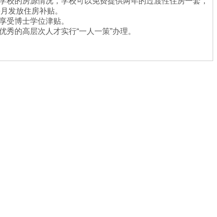
据学校的房源情况，学校可以免费提供两年的过渡性住房一套，
每月发放住房补贴。
月享受博士学位津贴。
别优秀的高层次人才实行“一人一策”办理。