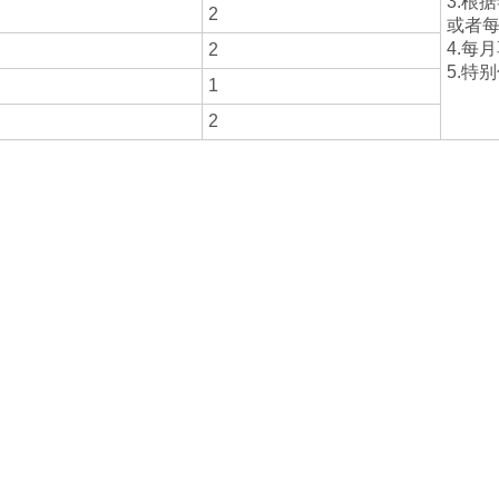
3.根
2
或者
4.每
2
5.特
1
2