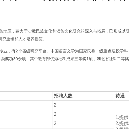
族地区，致力于少数民族文化和汉族文化研究的深入与拓展，已形成以
研究重镇和人才培养摇篮。
业，有2个省级研究平台。中国语言文学为国家民委一级重点建设学科，
各类奖项30余项，其中教育部优秀社科成果三等奖1项，湖北省社科二等奖
招聘人数
待遇
2
2
1.提
2
2.提