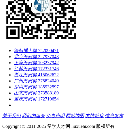
海归博士群
752090471
北京海归群
227937048
上海海归群
103237942
江苏海归群
172331746
浙江海归群
415062622
广州海归群
275824040
深圳海归群
185932597
山东海归群
273588189
重庆海归群
172719654
关于我们
我们的服务
免责声明
网站地图
友情链接
信息发布
Copyright © 2011-2025 留学人才网 liuxuehr.com 版权所有