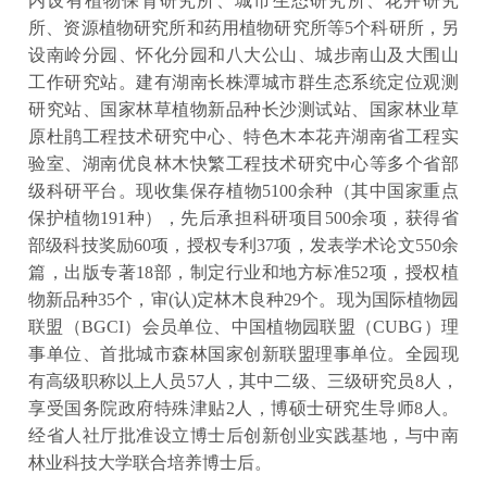
内设有植物保育研究所、城市生态研究所、花卉研究
所、资源植物研究所和药用植物研究所等5个科研所，另
设南岭分园、怀化分园和八大公山、城步南山及大围山
工作研究站。建有湖南长株潭城市群生态系统定位观测
研究站、国家林草植物新品种长沙测试站、国家林业草
原杜鹃工程技术研究中心、特色木本花卉湖南省工程实
验室、湖南优良林木快繁工程技术研究中心等多个省部
级科研平台。现收集保存植物5100余种（其中国家重点
保护植物191种），先后承担科研项目500余项，获得省
部级科技奖励60项，授权专利37项，发表学术论文550余
篇，出版专著18部，制定行业和地方标准52项，授权植
物新品种35个，审(认)定林木良种29个。现为国际植物园
联盟（BGCI）会员单位、中国植物园联盟（CUBG）理
事单位、首批城市森林国家创新联盟理事单位。全园现
有高级职称以上人员57人，其中二级、三级研究员8人，
享受国务院政府特殊津贴2人，博硕士研究生导师8人。
经省人社厅批准设立博士后创新创业实践基地，与中南
林业科技大学联合培养博士后。