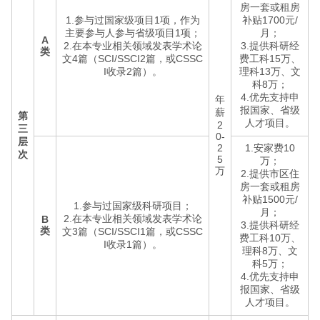
房一套或租房
1.参与过国家级项目1项，作为
补贴1700元/
主要参与人参与省级项目1项；
月；
A
2.在本专业相关领域发表学术论
3.提供科研经
类
文4篇（SCI/SSCI2篇，或CSSC
费工科15万、
I收录2篇）。
理科13万、文
科8万；
4.优先支持申
年
报国家、省级
薪
第
人才项目。
2
三
0-
层
2
1.安家费10
次
5
万；
万
2.提供市区住
房一套或租房
补贴1500元/
1.参与过国家级科研项目；
月；
2.在本专业相关领域发表学术论
B
3.提供科研经
类
文3篇（SCI/SSCI1篇，或CSSC
费工科10万、
I收录1篇）。
理科8万、文
科5万；
4.优先支持申
报国家、省级
人才项目。