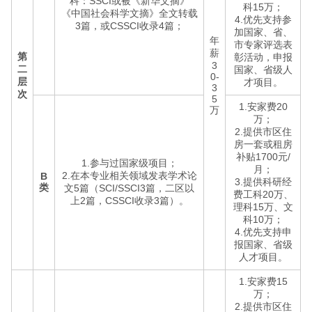
科：SSCI或被《新华文摘》
科15万；
《中国社会科学文摘》全文转载
4.优先支持参
3篇，或CSSCI收录4篇；
加国家、省、
年
市专家评选表
薪
第
彰活动，申报
3
二
国家、省级人
0-
层
才项目。
3
次
5
1.安家费20
万
万；
2.提供市区住
房一套或租房
补贴1700元/
1.参与过国家级项目；
月；
2.在本专业相关领域发表学术论
B
3.提供科研经
类
文5篇（SCI/SSCI3篇，二区以
费工科20万、
上2篇，CSSCI收录3篇）。
理科15万、文
科10万；
4.优先支持申
报国家、省级
人才项目。
1.安家费15
万；
2.提供市区住