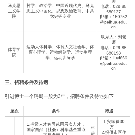
师
马克思
哲学、政治学、中国近现代史、马克
电话：029-85
主义学
思主义中国化、思想政治教育、中共
680127
院
党史等专业
邮箱：150752
@peihua.edu.
cn
联系人：刘老
师
运动人体科学、体育人文社会学、体
电话：029-85
体育学
育心理学、运动解剖学、运动生理
680198
院
学、运动训练学
邮箱：liuyi666
@peihua.edu.
cn
三、招聘条件及待遇
引进博士一个聘期一般为3年，招聘条件及待遇如下：
层次
条件
待遇
1.安家费30
1.省级人才称号或同层次人才，
万；
年
国家自然（社会）科学基金重点
2.提供市区住
薪