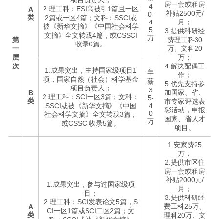
项目负责人；
房一套或租房
4
2.理工科：ESI高被引1篇且一区
A
补贴2500元/
0-
类
2篇或一区4篇；文科：SSCI或
4
月；
被《新华文摘》《中国社会科学
5
3.提供科研经
文摘》全文转载4篇，或CSSCI
万
第
费理工科30
收录6篇。
一
万、文科20
层
万；
次
4.解决配偶工
1.成果突出，主持国家级项目1
年
作；
项，国家自然（社会）科学基金
薪
5.优先支持参
项目负责人；
3
加国家、省、
B
2.理工科：SCI一区3篇；文科：
5-
类
市专家评选表
SSCI或被《新华文摘》《中国
4
彰活动，申报
0
社会科学文摘》全文转载3篇，
国家、省人才
万
或CSSCI收录5篇。
项目。
1.安家费25
万；
2.提供市区住
房一套或租房
补贴2000元/
1.成果突出，参与过国家级项
月；
目；
3.提供科研经
2.理工科：SCI发表论文5篇，S
费工科25万、
A
CI一区1篇或SCI二区2篇；文
类
理科20万、文