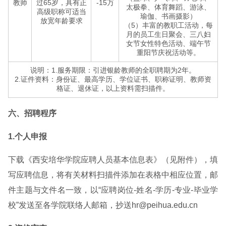
教师
过65岁，具有正
-15万
太极拳、体育舞蹈、游泳、
高级职称可适当
瑜伽、书画摄影）
放宽年龄要求
（5）丰富的教职工活动，每
月的员工生日聚会、三八妇
女节女性特色活动、端午节
重阳节庆祝活动等。
说明：1.服务期限：引进银龄教师的全职聘期为2年。
2.证件资料：身份证、最高学历、学位证书、职称证明、教师资
格证、退休证，以上资料需扫描件。
六、招聘程序
1.个人申报
下载《西安培华学院应聘人员基本信息表》（见附件），填
写应聘信息，将有关材料扫描件添加在表格中相应位置，邮
件主题与文件名一致，以“应聘岗位-姓名-学历-专业-毕业学
校”发送至各学院联络人邮箱，抄送hr@peihua.edu.cn