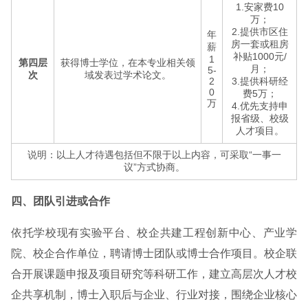
1.安家费10
万；
2.提供市区住
年
房一套或租房
薪
补贴1000元/
1
第四层
获得博士学位，在本专业相关领
月；
5-
次
域发表过学术论文。
2
3.提供科研经
0
费5万；
万
4.优先支持申
报省级、校级
人才项目。
说明：以上人才待遇包括但不限于以上内容，可采取“一事一
议”方式协商。
四、团队引进或合作
依托学校现有实验平台、校企共建工程创新中心、产业学
院、校企合作单位，聘请博士团队或博士合作项目。校企联
合开展课题申报及项目研究等科研工作，建立高层次人才校
企共享机制，博士入职后与企业、行业对接，围绕企业核心