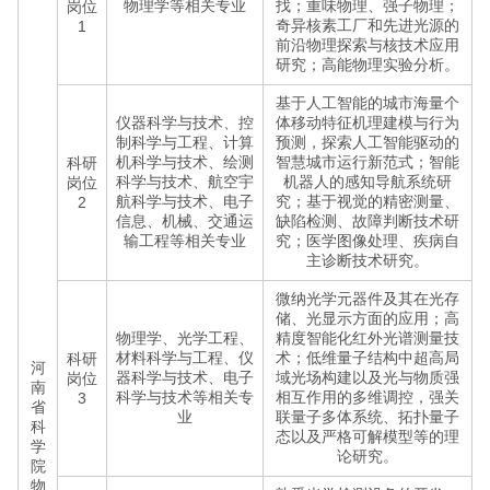
物理学等相关专业
找；重味物理、强子物理；
岗位
奇异核素工厂和先进光源的
1
前沿物理探索与核技术应用
研究；高能物理实验分析。
基于人工智能的城市海量个
仪器科学与技术、控
体移动特征机理建模与行为
制科学与工程、计算
预测，探索人工智能驱动的
机科学与技术、绘测
智慧城市运行新范式；智能
科研
科学与技术、航空宇
机器人的感知导航系统研
岗位
航科学与技术、电子
究；基于视觉的精密测量、
2
信息、机械、交通运
缺陷检测、故障判断技术研
输工程等相关专业
究；医学图像处理、疾病自
主诊断技术研究。
微纳光学元器件及其在光存
储、光显示方面的应用；高
物理学、光学工程、
精度智能化红外光谱测量技
材料科学与工程、仪
术；低维量子结构中超高局
科研
河
器科学与技术、电子
域光场构建以及光与物质强
岗位
南
科学与技术等相关专
相互作用的多维调控，强关
3
省
业
联量子多体系统、拓扑量子
科
态以及严格可解模型等的理
学
论研究。
院
物