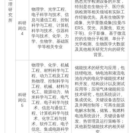
熟悉光学检测设备的开发，
理
特别是在生物分子、医疗疾
物理学、光学工程、
研
病检测等相关领域有实际工
电子科学与技术、信
究
作经验优先。具有生物医学
息与通信工程、控制
所
成像、光学显微成像(拉曼/S
科研
科学与工程、计算机
ERS、荧光、共聚焦、双光
岗位
科学与技术、仪器科
子等)、分子影像、基于微流
4
学与技术、化学、力
控的生物分子检测、单分子
学、生物学、基础医
光学检测、生物医学大数据
学等相关专业
及其他相关研究方向的研究
背景。
物理学、化学、机械
储能技术的研究与应用，包
工程、材料科学与工
括锂电池、钠电池和液流电
程、动力工程及工程
池在内的电化学储能技术材
热物理、控制科学与
料开发、结构设计以及测试
工程、机械、材料与
应用等；压缩气体储能前沿
化工、能源动力、纳
技术研究，包括系统设计、
科研
米科学与工程、电气
集成优化、关键设备选型以
岗位
工程、电子科学与技
及并网控制等；可再生能源
5
术、信息与通信工
电解水制氢，储氢，氢燃料
程、计算机科学与技
电池系统设计、关键设备研
术、化学工程与技
发、热管理及运行策略等；
术、软件工程、电子
其他新型储能技术的相关研
信息、集成电路科学
究。