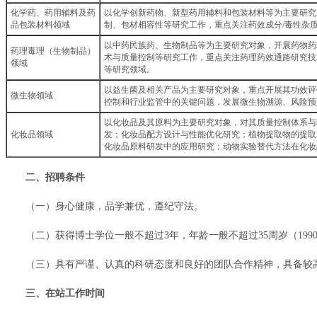
化学药、药用辅料及药
以化学创新药物、新型药用辅料和包装材料等为主要研究
品包装材料领域
制、包材相容性等研究工作，重点关注药效成分/毒性杂
以中药民族药、生物制品等为主要研究对象，开展药物药
药理毒理（生物制品）
术与质量控制等研究工作，重点关注药理药效通路研究技
领域
等研究领域。
以益生菌及相关产品为主要研究对象，重点开展其功效评
微生物领域
控制和行业监管中的关键问题，发展微生物溯源、风险预
以化妆品及其原料为主要研究对象，对其质量控制体系与
化妆品领域
发；化妆品配方设计与性能优化研究；植物提取物的提取
化妆品原料研发中的应用研究；动物实验替代方法在化妆
二、招聘条件
（一）身心健康，品学兼优，遵纪守法。
（二）获得博士学位一般不超过3年，年龄一般不超过35周岁（19
（三）具有严谨、认真的科研态度和良好的团队合作精神，具备较
三、在站工作时间