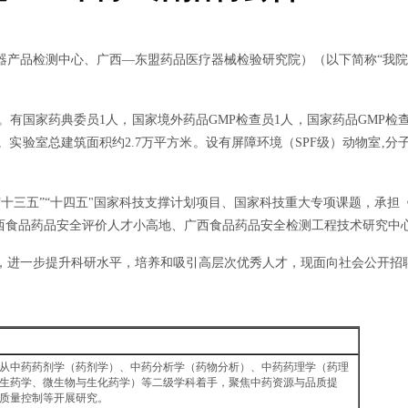
产品检测中心、广西—东盟药品医疗器械检验研究院）（以下简称“我院”
人。有国家药典委员1人，国家境外药品GMP检查员1人，国家药品GMP
验室总建筑面积约2.7万平方米。设有屏障环境（SPF级）动物室,分子
十三五”“十四五"国家科技支撑计划项目、国家科技重大专项课题，承
广西食品药品安全评价人才小高地、广西食品药品安全检测工程技术研究中
设，进一步提升科研水平，培养和吸引高层次优秀人才，现面向社会公开招
从中药药剂学（药剂学）、中药分析学（药物分析）、中药药理学（药理
生药学、微生物与生化药学）等二级学科着手，聚焦中药资源与品质提
质量控制等开展研究。