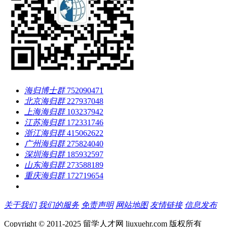
海归博士群
752090471
北京海归群
227937048
上海海归群
103237942
江苏海归群
172331746
浙江海归群
415062622
广州海归群
275824040
深圳海归群
185932597
山东海归群
273588189
重庆海归群
172719654
关于我们
我们的服务
免责声明
网站地图
友情链接
信息发布
Copyright © 2011-2025 留学人才网 liuxuehr.com 版权所有