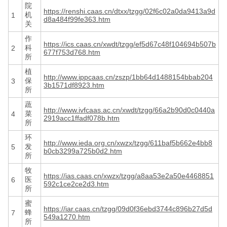
院
https://renshi.caas.cn/dtxx/tzgg/02f6c02a0da9413a9d
机
1
d8a484f99fe363.htm
关
作
https://ics.caas.cn/xwdt/tzgg/ef5d67c48f104694b507b
科
2
677f753d768.htm
所
植
http://www.ippcaas.cn/zszp/1bb64d1488154bbab204
保
3
3b1571df8923.htm
所
蔬
http://www.ivfcaas.ac.cn/xwdt/tzgg/66a2b90d0c0440a
菜
4
2919acc1ffadf078b.htm
所
环
http://www.ieda.org.cn/xwzx/tzgg/611baf5b662e4bb8
发
5
b0cb3299a725b0d2.htm
所
牧
https://ias.caas.cn/xwzx/tzgg/a8aa53e2a50e4468851
医
6
592c1ce2ce2d3.htm
所
蜜
https://iar.caas.cn/tzgg/09d0f36ebd3744c896b27d5d
蜂
7
549a1270.htm
所