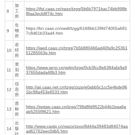
加
https://ifst.caas.cn/xwzx/tzgg/5b6b7971bac74bb998b
工
8
8faa3ecb8f74c.htm
所
生
https://bri.caas.cn/xwdt/tzgg/6168bb139fd74055a681
物
9
7c8d61b33ad4.htm
所
农
https://iaed.caas.cn/tzgg/7b5b880466ad40fa9c25361
经
10
51285563e.htm
所
资
https://www.iarrp.cn/gglm/tzgg/0cb3fcc8e6384afa9a9
划
11
37655dada48b3.htm
所
信
http://aii.caas.net.cn/tzgg/zszp/e0abb5c1cc5e4bde96
息
12
1bc98a453e6533.htm
所
质
https://iqstap.caas.cn/tzgg/798d8fd9522b44b1baa6e
标
13
ab5255f9621.htm
所
出
http://www.castp.cn/xwzx/zpxx/8d44a39483d84074aa
版
14
ad62762eec0db5.htm
社