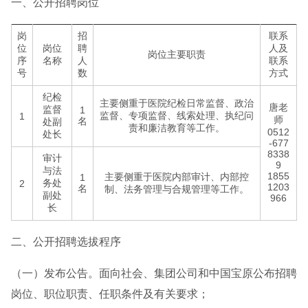
一、公开招聘岗位
岗
招
联系
位
岗位
聘
人及
岗位主要职责
序
名称
人
联系
号
数
方式
纪检
主要侧重于医院纪检日常监督、政治
唐老
监督
1
监督、专项监督、线索处理、执纪问
1
师
名
处副
责和廉洁教育等工作。
0512
处长
-677
8338
审计
9
与法
1855
主要侧重于医院内部审计、内部控
1
务处
2
1203
名
制、法务管理与合规管理等工作。
副处
966
长
二、公开招聘选拔程序
（一）发布公告。面向社会、集团公司和中国宝原公布招聘
岗位、职位职责、任职条件及有关要求；