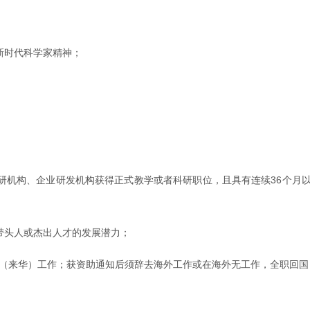
新时代科学家精神；
校、科研机构、企业研发机构获得正式教学或者科研职位，且具有连续36个
带头人或杰出人才的发展潜力；
回国（来华）工作；获资助通知后须辞去海外工作或在海外无工作，全职回