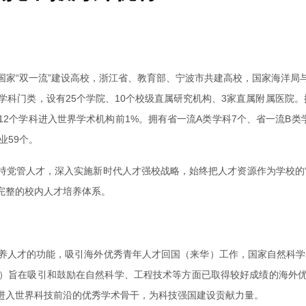
国家“双一流”建设高校，浙江省、教育部、宁波市共建高校，国家海洋局
学科门类，设有25个学院、10个校级直属研究机构、3家直属附属医院。
2个学科进入世界学术机构前1%。拥有省一流A类学科7个、省一流B类
业59个。
党管人才，深入实施新时代人才强校战略，始终把人才资源作为学校的“
完整的校内人才培养体系。
养人才的功能，吸引海外优秀青年人才回国（来华）工作，国家自然科学基
）旨在吸引和鼓励在自然科学、工程技术等方面已取得较好成绩的海外
进入世界科技前沿的优秀学术骨干，为科技强国建设贡献力量。