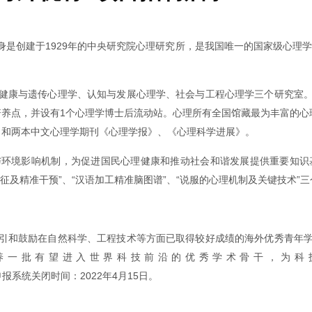
前身是创建于1929年的中央研究院心理研究所，是我国唯一的国家级心
健康与遗传心理学、认知与发展心理学、社会与工程心理学三个研究室
养点，并设有1个心理学博士后流动站。心理所有全国馆藏最为丰富的心
al》，和两本中文心理学期刊《心理学报》、《心理科学进展》。
环境影响机制，为促进国民心理健康和推动社会和谐发展提供重要知识基
表征及精准干预”、“汉语加工精准脑图谱”、“说服的心理机制及关键技术”
在吸引和鼓励在自然科学、工程技术等方面已取得较好成绩的海外优秀青
养一批有望进入世界科技前沿的优秀学术骨干，为科
268.htm），申报系统关闭时间：2022年4月15日。