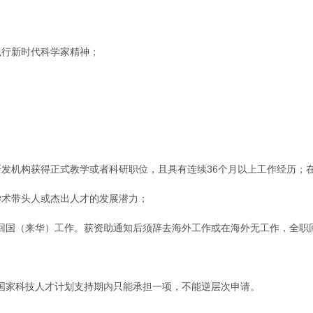
践行新时代科学家精神；
企业研发机构获得正式教学或者科研职位，且具有连续36个月以上工作经历
学术带头人或杰出人才的发展潜力；
以后回国（来华）工作。获资助通知后须辞去海外工作或在海外无工作，全职
国家科技人才计划支持期内只能承担一项，不能逆层次申请。