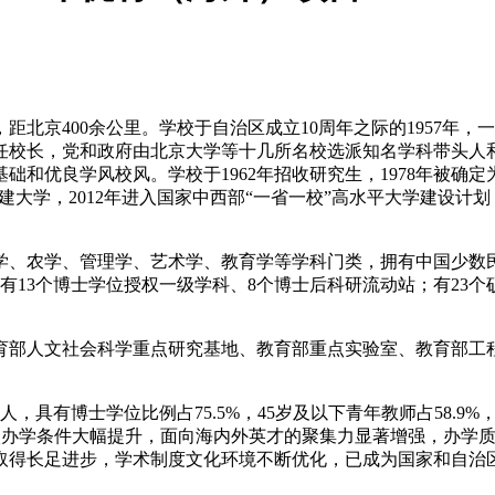
北京400余公里。学校于自治区成立10周年之际的1957年
任校长，党和政府由北京大学等十几所名校选派知名学科带头人
优良学风校风。学校于1962年招收研究生，1978年被确定为
共建大学，2012年进入国家中西部“一省一校”高水平大学建设计划，
学、农学、管理学、艺术学、教育学等学科门类，拥有中国少数民
有13个博士学位授权一级学科、8个博士后科研流动站；有23个
部人文社会科学重点研究基地、教育部重点实验室、教育部工程
人，具有博士学位比例占75.5%，45岁及以下青年教师占58.9
学校办学条件大幅提升，面向海内外英才的聚集力显著增强，办学
取得长足进步，学术制度文化环境不断优化，已成为国家和自治