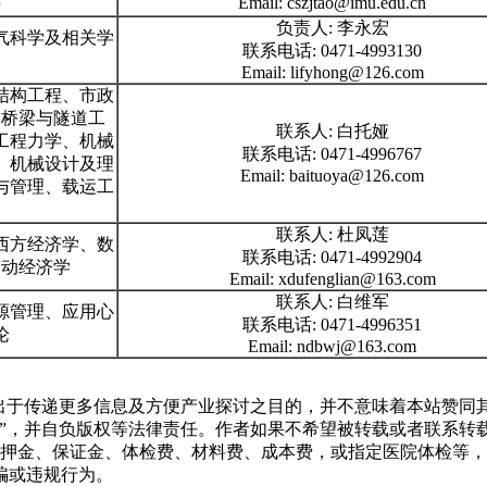
科
Email: cszjtao@imu.edu.cn
负责人: 李永宏
气科学及相关学
联系电话: 0471-4993130
Email: lifyhong@126.com
结构工程、市政
、桥梁与隧道工
联系人: 白托娅
工程力学、机械
联系电话: 0471-4996767
、机械设计及理
Email: baituoya@126.com
与管理、载运工
联系人: 杜凤莲
西方经济学、数
联系电话: 0471-4992904
劳动经济学
Email: xdufenglian@163.com
联系人: 白维军
源管理、应用心
联系电话: 0471-4996351
论
Email: ndbwj@163.com
转载出于传递更多信息及方便产业探讨之目的，并不意味着本站赞
源”，并自负版权等法律责任。作者如果不希望被转载或者联系转
押金、保证金、体检费、材料费、成本费，或指定医院体检等，
骗或违规行为。