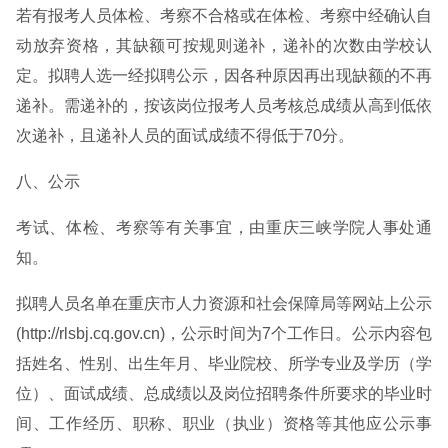
若有报考人员体检、考察不合格或在体检、考察中经确认自
动放弃资格，其缺额可按规则递补，递补的次数由学校认
定。拟聘人选一经拟聘公示，因各种原因再出现缺额的不再
递补。需递补的，按该岗位报考人员考核总成绩从高到低依
次递补，且递补人员的面试成绩不得低于70分。
八、公示
考试、体检、考察等有关事宜，由重庆三峡学院人事处通
知。
拟聘人员名单在重庆市人力资源和社会保障局等网站上公示
(http://rlsbj.cq.gov.cn)，公示时间为7个工作日。公示内容包
括姓名、性别、出生年月、毕业院校、所学专业及学历（学
位）、面试成绩、总成绩以及岗位招聘条件所要求的毕业时
间、工作经历、职称、职业（执业）资格等其他应公示事