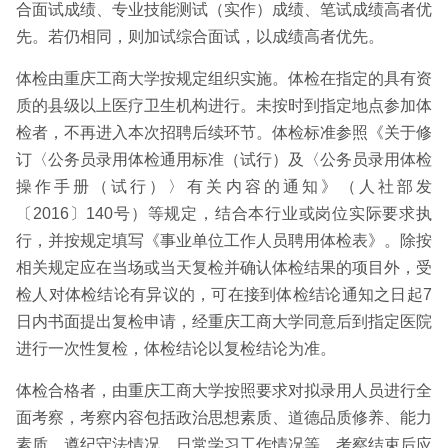
合面试成绩、专业技能测试（实作）成绩、笔试成绩高者优
先。若仍相同，则加试综合面试，以成绩高者优先。
体检由重庆工商大学按规定组织实施。体检在指定的具有资
质的县级以上医疗卫生机构进行。未按时到指定地点参加体
检者，不再进入本次招聘后续环节。体检标准参照《关于修
订〈公务员录用体检通用标准（试行）及〈公务员录用体检
操作手册（试行）〉有关内容的通知》（人社部发
〔2016〕140号）等规定，结合本行业或岗位实际要求执
行，并按规定填写《事业单位工作人员聘用体检表》。除按
相关规定应在当场或当天复检并确认体检结果的项目外，受
检人对体检结论有异议的，可在接到体检结论通知之日起7
日内书面提出复检申请，经重庆工商大学同意后到指定医院
进行一次性复检，体检结论以复检结论为准。
体检合格者，由重庆工商大学按照要求对拟录用人员进行全
面考察，考察内容包括政治思想素质、道德品质修养、能力
素质、遵纪守法情况、日常学习工作情况等，考察结束后应