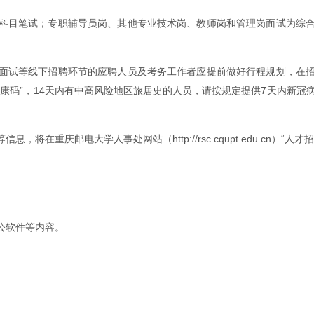
科目笔试；专职辅导员岗、其他专业技术岗、教师岗和管理岗面试为综
。
面试等线下招聘环节的应聘人员及考务工作者应提前做好行程规划，在
康码”，14天内有中高风险地区旅居史的人员，请按规定提供7天内新冠
重庆邮电大学人事处网站（http://rsc.cqupt.edu.cn）“人
公软件等内容。