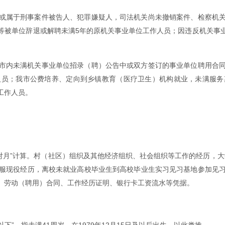
或属于刑事案件被告人、犯罪嫌疑人，司法机关尚未撤销案件、检察机
等被单位辞退或解聘未满5年的原机关事业单位工作人员；因违反机关事
市内未满机关事业单位招录（聘）公告中或双方签订的事业单位聘用合
人员；我市公费培养、定向到乡镇教育（医疗卫生）机构就业，未满服务
工作人员。
年对月”计算。村（社区）组织及其他经济组织、社会组织等工作的经历，大
服现役经历，离校未就业高校毕业生到高校毕业生实习见习基地参加见
、劳动（聘用）合同、工作经历证明、银行卡工资流水等凭据。
以下”，指未满41周岁，在1979年12月15日及以后出生，以此类推。