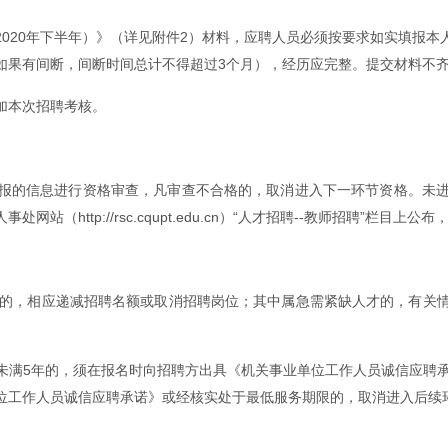
020年下半年）》（详见附件2）材料，应聘人员必须按要求如实填报
如果有间断，间断时间总计不得超过3个月），经历应完整。提交材料不
加本次招聘考核。
报的信息进行资格审查，凡审查不合格的，取消进入下一环节资格。未
ttp://rsc.cqupt.edu.cn）“人才招聘--教师招聘”栏目上公
例的，相应递减招聘名额或取消招聘岗位；其中属急需紧缺人才的，有关
未满5年的，须在报名时向招聘方出具《机关事业单位工作人员诚信应聘承
位工作人员诚信应聘承诺》或经核实处于最低服务期限的，取消进入后续