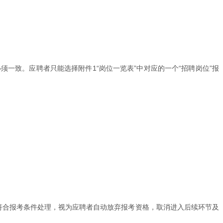
一致。应聘者只能选择附件1“岗位一览表”中对应的一个“招聘岗位”报
符合报考条件处理，视为应聘者自动放弃报考资格，取消进入后续环节及