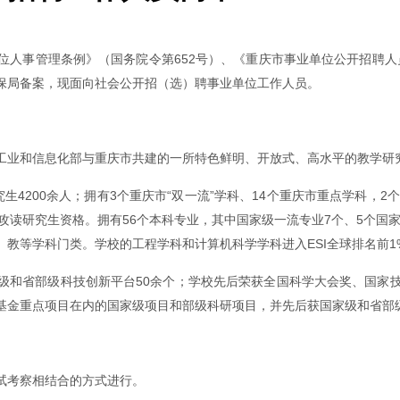
人事管理条例》（国务院令第652号）、《重庆市事业单位公开招聘人员
社保局备案，现面向社会公开招（选）聘事业单位工作人员。
工业和信息化部与重庆市共建的一所特色鲜明、开放式、高水平的教学研
究生4200余人；拥有3个重庆市“双一流”学科、14个重庆市重点学科，
攻读研究生资格。拥有56个本科专业，其中国家级一流专业7个、5个国家
教等学科门类。学校的工程学科和计算机科学学科进入ESI全球排名前1
国家级和省部级科技创新平台50余个；学校先后荣获全国科学大会奖、国
基金重点项目在内的国家级项目和部级科研项目，并先后获国家级和省部
试考察相结合的方式进行。