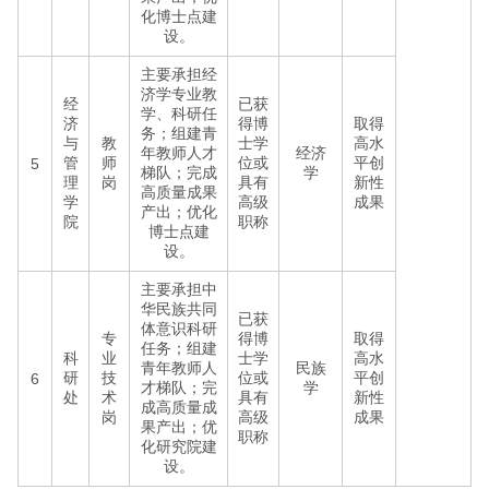
化博士点建
设。
主要承担经
济学专业教
经
已获
学、科研任
济
得博
取得
务；组建青
与
教
士学
高水
年教师人才
经济
管
师
位或
平创
5
梯队；完成
学
理
岗
具有
新性
高质量成果
学
高级
成果
产出；优化
院
职称
博士点建
设。
主要承担中
华民族共同
已获
体意识科研
专
得博
取得
任务；组建
科
业
士学
高水
青年教师人
民族
研
技
位或
平创
6
才梯队；完
学
处
术
具有
新性
成高质量成
岗
高级
成果
果产出；优
职称
化研究院建
设。