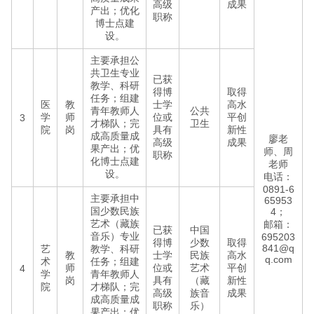
高级
成果
产出；优化
职称
博士点建
设。
主要承担公
共卫生专业
已获
教学、科研
得博
取得
任务；组建
医
教
士学
高水
青年教师人
公共
学
师
位或
平创
3
才梯队；完
卫生
院
岗
具有
新性
成高质量成
廖老
高级
成果
果产出；优
师、周
职称
化博士点建
老师
设。
电话：
0891-6
主要承担中
65953
国少数民族
4；
艺术（藏族
邮箱：
已获
中国
音乐）专业
695203
得博
少数
取得
841@q
艺
教学、科研
教
士学
民族
高水
q.com
术
任务；组建
师
位或
艺术
平创
4
学
青年教师人
岗
具有
（藏
新性
院
才梯队；完
高级
族音
成果
成高质量成
职称
乐）
果产出；优