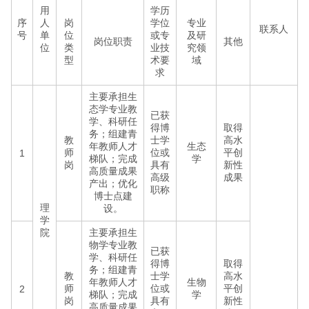
用
学历
序
人
岗
学位
专业
联系人
号
单
位
或专
及研
岗位职责
其他
位
类
业技
究领
型
术要
域
求
主要承担生
态学专业教
已获
学、科研任
得博
取得
务；组建青
教
士学
高水
年教师人才
生态
师
位或
平创
1
梯队；完成
学
岗
具有
新性
高质量成果
高级
成果
产出；优化
职称
博士点建
理
设。
学
院
主要承担生
物学专业教
已获
学、科研任
得博
取得
务；组建青
教
士学
高水
年教师人才
生物
师
位或
平创
2
梯队；完成
学
岗
具有
新性
高质量成果