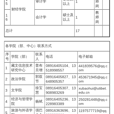
审计学
师
1
5
以上
岗
财经学院
教
硕士及
1
会计学
师
1
6
以上
岗
总计
17
各学院（部、中心）联系方式
序
联系
学院（部）
电话
电子邮箱
号
人
藏文信息技术
普布
08916405104、13
441839576@qq.c
1
研究中心
旦增
om
518998557
郭双
08916405827、13
453671945@qq.c
政法学院
2
节
om
648905357
徐宝
08916405307、13
xubaohui@utibet.
文学院
3
慧
edu.cn
908983269
经济与管理学
08916405236、13
250281448@qq.c
杨斌
4
院
om
228983389
旅游与外语学
强巴
08916363696、13
1197577719@qq.
5