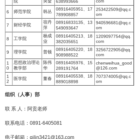
院
央金
com
638993666
08916405951、17
253422509@qq.c
师范学院
韩丛
6
om
789908857
宿丹
08916833135、13
940596681@qq.c
财经学院
7
萍
om
549093647
杨成
08916405213、18
1209097754@qq.
工学院
8
业
com
382035651
08916405220、18
3256722905@qq.
理学院
普顿
9
com
908988522
思想政治理论
陈伟
08916405976、15
1
chenweihua_good
0
教学部
华
@126.com
289191764
08916405538、18
1
707374005@qq.c
医学院
董春
2
om
889018898
组织（人事）部
联 系 人：阿贡老师
联系电话：0891-6405081
电子邮箱：qilin3421@163.com