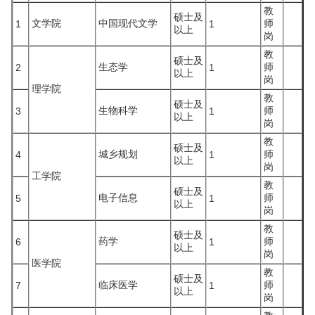
教
硕士及
文学院
中国现代文学
师
1
1
以上
岗
教
硕士及
生态学
师
2
1
以上
岗
理学院
教
硕士及
生物科学
师
3
1
以上
岗
教
硕士及
城乡规划
师
4
1
以上
岗
工学院
教
硕士及
电子信息
师
5
1
以上
岗
教
硕士及
药学
师
6
1
以上
岗
医学院
教
硕士及
临床医学
师
7
1
以上
岗