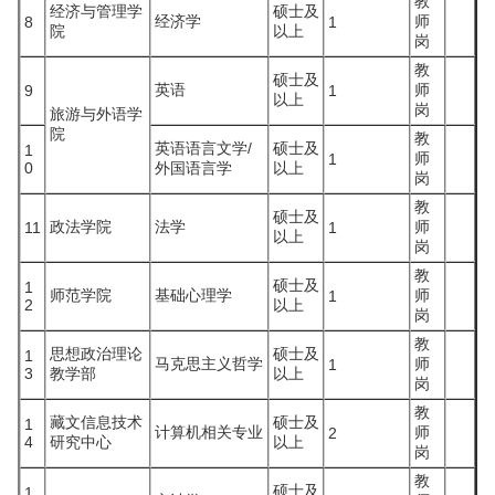
教
经济与管理学
硕士及
经济学
师
8
1
院
以上
岗
教
硕士及
英语
师
9
1
以上
岗
旅游与外语学
院
教
英语语言文学/
硕士及
1
师
1
0
外国语言学
以上
岗
教
硕士及
政法学院
法学
师
11
1
以上
岗
教
硕士及
1
师范学院
基础心理学
师
1
2
以上
岗
教
思想政治理论
硕士及
1
马克思主义哲学
师
1
3
教学部
以上
岗
教
藏文信息技术
硕士及
1
计算机相关专业
师
2
4
研究中心
以上
岗
教
硕士及
1