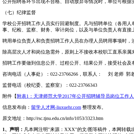
公开招聘各环节出现不合格、自动放弃等情况时，单位可根据
（七）纪律监督
学校公开招聘工作人员实行回避制度。凡与招聘单位（各用人
事、纪检、监察、财务、审计岗位，以及与单位负责人有直接
聘用单位负责人和负责招聘工作人员在办理人员聘用事项时，
除高层次人才和岗位急需外，原则上不接收本校职工直系亲属
招聘工作要做到信息公开、过程公开、结果公开，接受社会及
咨询电话（人事处）：022-23766266，联系人： 刘 老师 郭
监督电话（校纪委、监察室）：022-23766343
附件【
附表1：天津师范大学2017年公开招聘辅导员岗位工作人员
信息发布由：
留学人才网-liuxuehr.com
整理发布。
原文地址：http://rsc.tjnu.edu.cn/info/1053/3323.htm
1、声明：
凡本网注明"来源：XXX"的文/图等稿件，本网