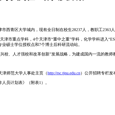
市西青区大学城内，现有全日制在校生28237人，教职工2363
个天津市重点学科，4个天津市“重中之重”学科，化学学科进入“E
个专业硕士学位授权点和7个博士后科研流动站。
质量兴校、人才强校和改革创新”发展战略，为建成国内一流的教
cn）、天津师范大学人事处主页（
http://rsc.tjnu.edu.cn
）公开招聘专栏发
作人员计划表》（附表1）。