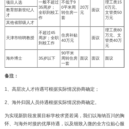
一般不超过
不低于9
理工类15
项目人选
35周岁；
0平米周
20万
0万元、
教育部新世纪人
面议
全职到校工
转住房一
元
文管类50
才
作
套
万元
其他省部级人才
理工类80
不超过45
住房补贴
万元、文
天津市特聘教授
周岁；全职
面议
40万元
管类40万
到校工作
元
90平米
海外博士
35岁以下
周转住房
面议
面议
面议
一套
备注：
1、高层次人才待遇可根据实际情况协商确定；
2、海外归国人员待遇根据实际情况协商确定。
为实现新阶段发展目标学校求贤若渴，我们以海纳百川的胸
怀、与海外对接的优厚待遇，以及细致入微的全方位贴心服