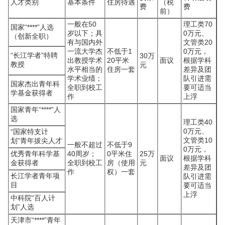
人才类别
基本条件
住房待遇
（税
费
费
前）
一般在50
理工类70
国家“****”人选
岁以下；具
0万元、
（创新全职）
有与国内外
文管类20
一流大学杰
不低于1
0万元，
“长江学者”特聘
30万
出教授学术
20平米
面议
根据学科
教授
元
水平相当的
住房一套
差异及团
学术业绩；
队引进需
国家杰出青年科
全职到校工
要可适当
学基金获得者
作
上浮
国家青年“****”人
选
理工类40
0万元、
“国家特支计
文管类10
划”青年拔尖人才
一般不超过
不低于9
0万元，
优秀青年科学基
40周岁；
0平米住
25万
面议
根据学科
金获得者
全职到校工
房（使用
元
差异及团
作
权）一套
长江学者青年项
队引进需
目
要可适当
上浮
中科院“百人计
划”人选
天津市“****”青年