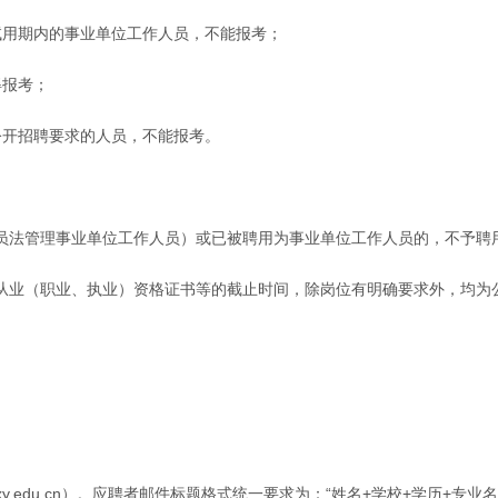
试用期内的事业单位工作人员，不能报考；
得报考；
公开招聘要求的人员，不能报考。
员法管理事业单位工作人员）或已被聘用为事业单位工作人员的，不予聘
从业（职业、执业）资格证书等的截止时间，除岗位有明确要求外，均为
y.edu.cn）。应聘者邮件标题格式统一要求为：“姓名+学校+学历+专业名