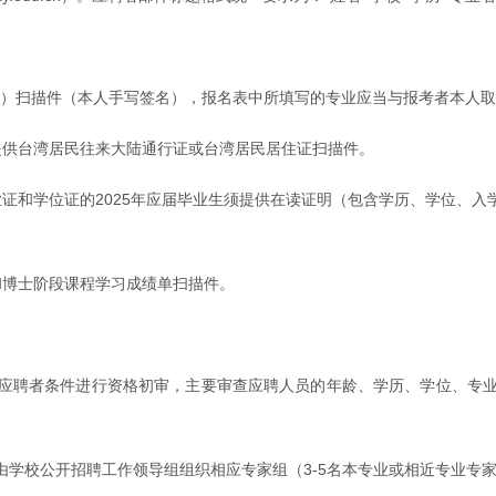
件2）扫描件（本人手写签名），报名表中所填写的专业应当与报考者本人
提供台湾居民往来大陆通行证或台湾居民居住证扫描件。
证和学位证的2025年应届毕业生须提供在读证明（包含学历、学位、
和博士阶段课程学习成绩单扫描件。
应聘者条件进行资格初审，主要审查应聘人员的年龄、学历、学位、专
由学校公开招聘工作领导组组织相应专家组（3-5名本专业或相近专业专