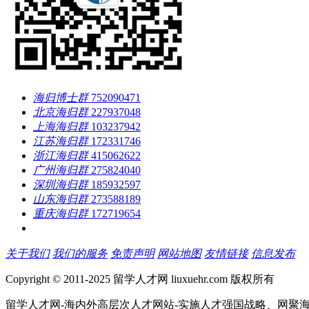
海归博士群
752090471
北京海归群
227937048
上海海归群
103237942
江苏海归群
172331746
浙江海归群
415062622
广州海归群
275824040
深圳海归群
185932597
山东海归群
273588189
重庆海归群
172719654
关于我们
我们的服务
免责声明
网站地图
友情链接
信息发布
Copyright © 2011-2025 留学人才网 liuxuehr.com 版权所有
留学人才网-海内外高层次人才网站-实施人才强国战略、网聚