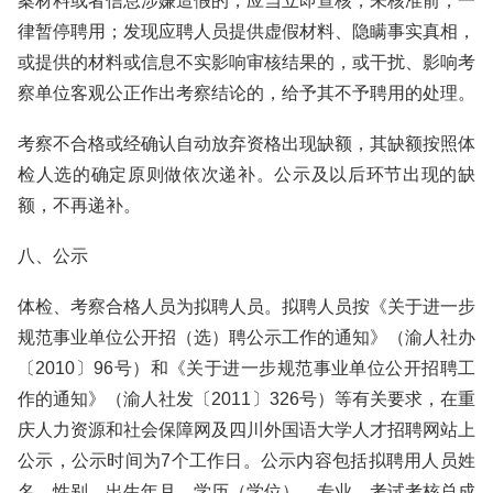
案材料或者信息涉嫌造假的，应当立即查核，未核准前，一
律暂停聘用；发现应聘人员提供虚假材料、隐瞒事实真相，
或提供的材料或信息不实影响审核结果的，或干扰、影响考
察单位客观公正作出考察结论的，给予其不予聘用的处理。
考察不合格或经确认自动放弃资格出现缺额，其缺额按照体
检人选的确定原则做依次递补。公示及以后环节出现的缺
额，不再递补。
八、公示
体检、考察合格人员为拟聘人员。拟聘人员按《关于进一步
规范事业单位公开招（选）聘公示工作的通知》（渝人社办
〔2010〕96号）和《关于进一步规范事业单位公开招聘工
作的通知》（渝人社发〔2011〕326号）等有关要求，在重
庆人力资源和社会保障网及四川外国语大学人才招聘网站上
公示，公示时间为7个工作日。公示内容包括拟聘用人员姓
名、性别、出生年月、学历（学位）、专业、考试考核总成