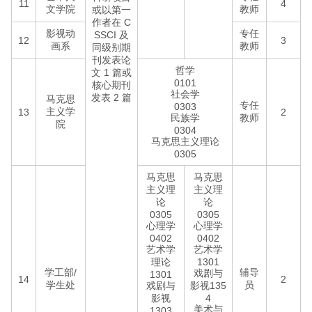
11
4
文学院
教师
或以第一
作者在 C
影视动
专任
SSCI 及
12
3
画系
教师
同级别期
刊发表论
哲学
文 1 篇或
0101
核心期刊
社会学
发表 2 篇
马克思
专任
0303
主义学
13
2
民族学
教师
院
0304
马克思主义理论
0305
马克思
马克思
主义理
主义理
论
论
0305
0305
心理学
心理学
0402
0402
艺术学
艺术学
理论
1301
学工部/
辅导
戏剧与
1301
14
2
学生处
员
戏剧与
影视135
影视
4
美术与
1303