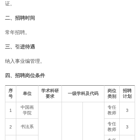
证。
二、招聘时间
常年招聘。
三、引进待遇
纳入事业编管理。
四、招聘岗位条件
序
学术科研
岗位
招聘
单位
一级学科及代码
号
要求
类别
计划
中国画
专任
1
3
学院
教师
专任
书法系
2
3
教师