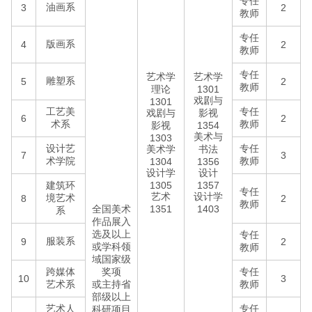
专任
油画系
3
2
教师
专任
版画系
4
2
教师
专任
艺术学
艺术学
雕塑系
5
2
教师
理论
1301
戏剧与
1301
工艺美
专任
戏剧与
影视
6
2
术系
教师
影视
1354
美术与
1303
设计艺
专任
美术学
书法
7
3
术学院
教师
1304
1356
设计学
设计
建筑环
1305
1357
专任
艺术
设计学
境艺术
8
2
教师
全国美术
1351
1403
系
作品展入
选及以上
专任
服装系
9
2
或学科领
教师
域国家级
跨媒体
奖项
专任
10
3
艺术系
或主持省
教师
部级以上
艺术人
专任
科研项目