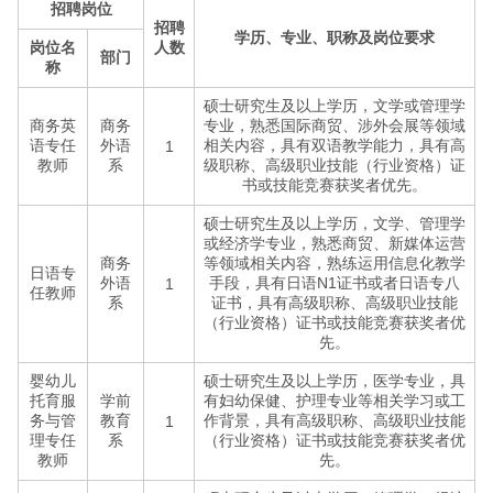
招聘岗位
招聘
学历、专业、职称及岗位要求
岗位名
人数
部门
称
硕士研究生及以上学历，文学或管理学
商务英
商务
专业，熟悉国际商贸、涉外会展等领域
语专任
外语
相关内容，具有双语教学能力，具有高
1
教师
系
级职称、高级职业技能（行业资格）证
书或技能竞赛获奖者优先。
硕士研究生及以上学历，文学、管理学
或经济学专业，熟悉商贸、新媒体运营
商务
等领域相关内容，熟练运用信息化教学
日语专
外语
手段，具有日语N1证书或者日语专八
1
任教师
系
证书，具有高级职称、高级职业技能
（行业资格）证书或技能竞赛获奖者优
先。
婴幼儿
硕士研究生及以上学历，医学专业，具
托育服
学前
有妇幼保健、护理专业等相关学习或工
务与管
教育
作背景，具有高级职称、高级职业技能
1
理专任
系
（行业资格）证书或技能竞赛获奖者优
教师
先。