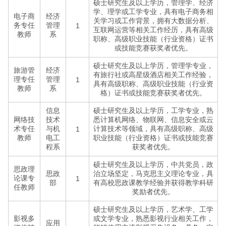
硕士研究生及以上学历，管理学、经济
学、理学或工学专业，具有电子商务相
电子商
经济
关学习或工作背景，拥有大数据分析、
务专任
管理
1
互联网运营等相关工作经历，具有高级
教师
系
职称、高级职业技能（行业资格）证书
或技能竞赛获奖者优先。
硕士研究生及以上学历，管理学专业，
旅游管
经济
有旅行社或高星级酒店相关工作经验，
理专任
管理
1
具有高级职称、高级职业技能（行业资
教师
系
格）证书或技能竞赛获奖者优先。
信息
硕士研究生及以上学历，工学专业，熟
网络技
技术
悉计算机网络、物联网、信息安全或云
术专任
与机
计算技术等领域，具有高级职称、高级
1
教师
电工
职业技能（行业资格）证书或技能竞赛
程系
获奖者优先。
硕士研究生及以上学历，中共党员，政
思政理
思政
治立场坚定，马克思主义理论专业，具
论课专
1
部
有高校思政课教学经验并获得教学科研
任教师
奖励者优先。
硕士研究生及以上学历，艺术学、工学
影视多
或文学专业，熟悉影视行业相关工作，
应用