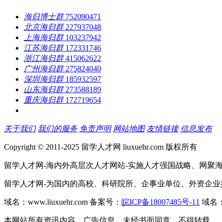
海归博士群
752090471
北京海归群
227937048
上海海归群
103237942
江苏海归群
172331746
浙江海归群
415062622
广州海归群
275824040
深圳海归群
185932597
山东海归群
273588189
重庆海归群
172719654
关于我们
我们的服务
免责声明
网站地图
友情链接
信息发布
Copyright © 2011-2025 留学人才网 liuxuehr.com 版权所有
留学人才网-海内外高层次人才网站-实施人才强国战略、网聚
留学人才网-为国内的高校、科研院所、企事业单位、外资企
域名：www.liuxuehr.com 备案号：
皖ICP备18007485号-11
域名：w
本网站所有资讯内容、广告信息，未经书面同意，不得转载。