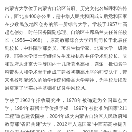
内蒙古大学位于内蒙古自治区首府、历史文化名城呼和浩特
市，距北京400余公里，是中华人民共和国成立后党和国家
在少数民族地区创办的第一所综合大学。学校于1957年高
起点创办，时任国务院副总理、自治区主席乌兰夫任首任校
长（1956—1968），原高教部综合大学司副司长于北辰任
副校长，中科院学部委员、著名生物学家、北京大学一级教
授、耶鲁大学博士李继侗先生来校执教并任学术副校长。党
和政府从北京大学等国内十几所著名高校，选派一批知名学
科带头人和学术骨干组成了建校初期高水平的师资队伍，带
来名校积淀悠久的治学传统和崇高大学精神，为学校后续发
展奠定了坚实办学基础和优良学风校风。
学校于1962年招收研究生，1978年被确定为全国重点大
学，1984年获博士学位授予权，1997年被批准为国家“211
工程”重点建设院校，2004年成为内蒙古自治区人民政府和
教育部“省部共建”大学，2012年入选国家“中西部高校提升