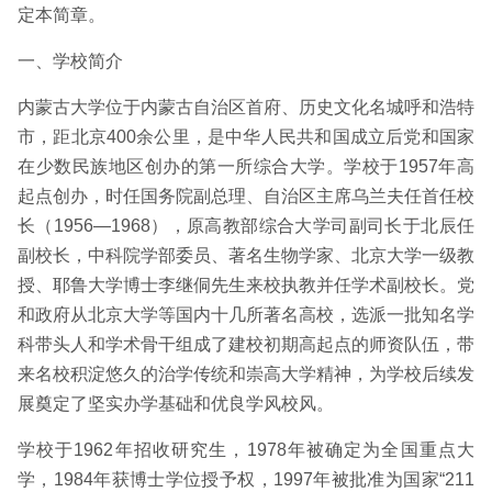
定本简章。
一、学校简介
内蒙古大学位于内蒙古自治区首府、历史文化名城呼和浩特
市，距北京400余公里，是中华人民共和国成立后党和国家
在少数民族地区创办的第一所综合大学。学校于1957年高
起点创办，时任国务院副总理、自治区主席乌兰夫任首任校
长（1956—1968），原高教部综合大学司副司长于北辰任
副校长，中科院学部委员、著名生物学家、北京大学一级教
授、耶鲁大学博士李继侗先生来校执教并任学术副校长。党
和政府从北京大学等国内十几所著名高校，选派一批知名学
科带头人和学术骨干组成了建校初期高起点的师资队伍，带
来名校积淀悠久的治学传统和崇高大学精神，为学校后续发
展奠定了坚实办学基础和优良学风校风。
学校于1962年招收研究生，1978年被确定为全国重点大
学，1984年获博士学位授予权，1997年被批准为国家“211