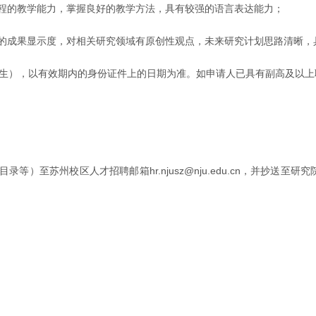
课程的教学能力，掌握良好的教学方法，具有较强的语言表达能力；
向的成果显示度，对相关研究领域有原创性观点，未来研究计划思路清晰，
日以后出生），以有效期内的身份证件上的日期为准。如申请人已具有副高及以
州校区人才招聘邮箱hr.njusz@nju.edu.cn，并抄送至研究院邮箱z