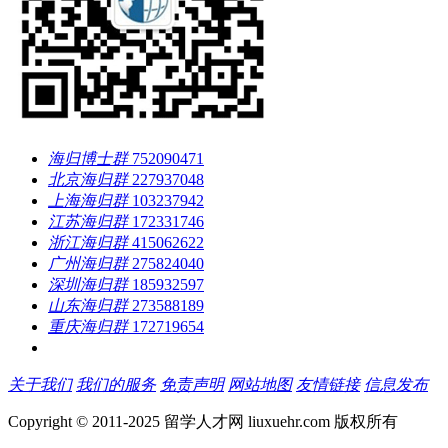
海归博士群
752090471
北京海归群
227937048
上海海归群
103237942
江苏海归群
172331746
浙江海归群
415062622
广州海归群
275824040
深圳海归群
185932597
山东海归群
273588189
重庆海归群
172719654
关于我们
我们的服务
免责声明
网站地图
友情链接
信息发布
Copyright © 2011-2025 留学人才网 liuxuehr.com 版权所有