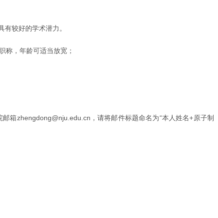
具有较好的学术潜力。
上职称，年龄可适当放宽；
hengdong@nju.edu.cn，请将邮件标题命名为“本人姓名+原子制