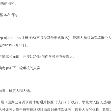
影响使用的。
取消本次招聘。
rczp.nju.edu.cn/注册报名(不接受其他形式报名)。应聘人员须
023年7月11日。
笔试和面试，并按1:2的比例向学校推荐候选人。
确定参加下一轮考核的人员。
结果，确定入围人选。
参照《国家公务员录用体检通用标准（试行）》执行。学校对入围人选组
从可递补人选中按照最终成绩由高到低依次递补，递补人员的体检、政审