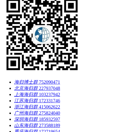
海归博士群
752090471
北京海归群
227937048
上海海归群
103237942
江苏海归群
172331746
浙江海归群
415062622
广州海归群
275824040
深圳海归群
185932597
山东海归群
273588189
重庆海归群
172719654