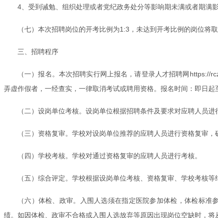
4、受到诫勉、组织处理或者党纪政务处分等影响期未满或者期满
（七）本次招聘岗位的开考比例为1:3，未达到开考比例的岗位将
三、招聘程序
（一）报名。本次招聘实行网上报名，请登录人才招聘网https://
弄虚作假者，一经查实，一律取消考试或聘用资格。报名时间：即日起至2
（二）设岗单位考核。设岗单位根据招聘条件及要求对应聘人员进行
（三）资格复审。学校对设岗单位推荐的应聘人员进行资格复审，
（四）学校考核。学校对通过资格复审的应聘人员进行考核。
（五）综合评定。学校根据设岗单位考核、资格复审、学校考核等
（六）体检、政审。入围人选须在指定医院参加体检，体检标准
绩。如因体检、政审不合格或入围人选放弃等原因出现岗位空缺时，将