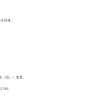
用合同者；
表（四）》查看。
1766。