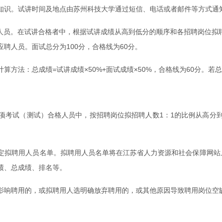
知识。试讲时间及地点由苏州科技大学通过短信、电话或者邮件等方式通
人员。在试讲合格者中，根据试讲成绩从高到低分的顺序和各招聘岗位拟聘
聘人员。面试总分为100分，合格线为60分。
算方法：总成绩=试讲成绩×50%+面试成绩×50%，合格线为60分。
项考试（测试）合格人员中，按招聘岗位拟招聘人数1：1的比例从高分
定拟聘用人员名单。拟聘用人员名单将在江苏省人力资源和社会保障网站
绩、总成绩、排名等。
影响聘用的，或拟聘用人选明确放弃聘用的，或其他原因导致聘用岗位空