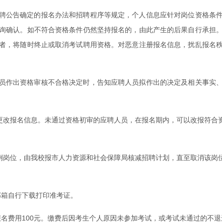
聘公告确定的报名办法和招聘程序等规定，个人信息应针对岗位资格条
询确认。如不符合资格条件仍然坚持报名的，由此产生的后果自行承担
者，将随时终止或取消考试聘用资格。对恶意注册报名信息，扰乱报名
员作出资格审核不合格决定时，告知应聘人员拟作出的决定及相关事实
再更改报名信息。未通过资格初审的应聘人员，在报名期内，可以改报符合
比例岗位，由我校报市人力资源和社会保障局核减招聘计划，直至取消该岗
邮箱自行下载打印准考证。
试报名费用100元。缴费后因考生个人原因未参加考试，或考试未通过的不