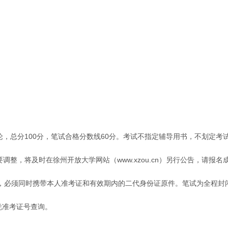
论，总分100分，笔试合格分数线60分。考试不指定辅导用书，不划定考
整，将及时在徐州开放大学网站（www.xzou.cn）另行公告，请报名
，必须同时携带本人准考证和有效期内的二代身份证原件。笔试为全程封闭
可凭准考证号查询。