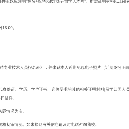
om。邮件主题应注明“姓名+应聘岗位代码+留学人才网”。所需证明材料以压
6:00。
聘专业技术人员报名表》，并张贴本人近期免冠电子照片（近期免冠正面2寸
二代身份证、学历、学位证书、岗位要求的其他相关证明材料[留学归国人
供扫描件。
实际情况为准。
资格初审情况。如未接到有关信息请及时电话咨询我校。