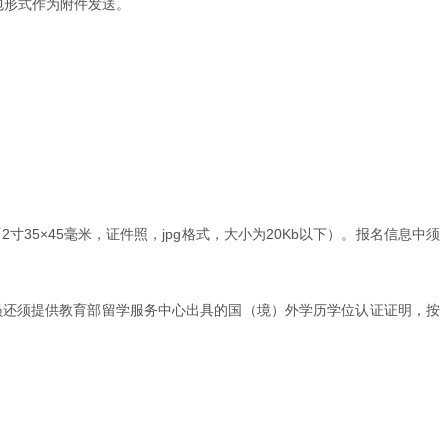
缩包形式作为附件发送。
35×45毫米，证件照，jpg格式，大小为20Kb以下）。报名信息中须
员还须提供教育部留学服务中心出具的国（境）外学历学位认证证明，按