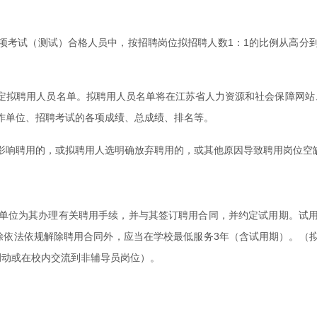
项考试（测试）合格人员中，按招聘岗位拟招聘人数1：1的比例从高分
定拟聘用人员名单。拟聘用人员名单将在江苏省人力资源和社会保障网站
作单位、招聘考试的各项成绩、总成绩、排名等。
影响聘用的，或拟聘用人选明确放弃聘用的，或其他原因导致聘用岗位空
单位为其办理有关聘用手续，并与其签订聘用合同，并约定试用期。试
除依法依规解除聘用合同外，应当在学校最低服务3年（含试用期）。（
调动或在校内交流到非辅导员岗位）。