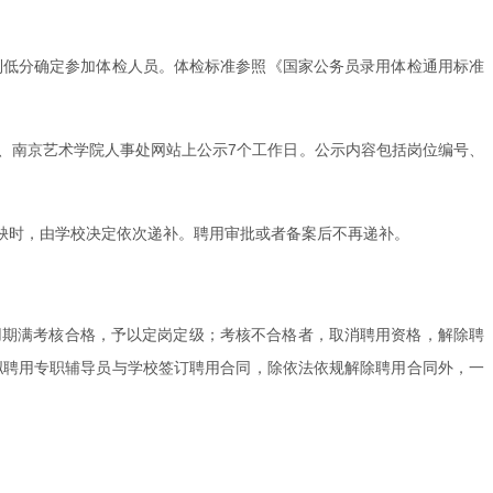
到低分确定参加体检人员。体检标准参照《国家公务员录用体检通用标准
、南京艺术学院人事处网站上公示7个工作日。公示内容包括岗位编号、
缺时，由学校决定依次递补。聘用审批或者备案后不再递补。
用期满考核合格，予以定岗定级；考核不合格者，取消聘用资格，解除聘
拟聘用专职辅导员与学校签订聘用合同，除依法依规解除聘用合同外，一