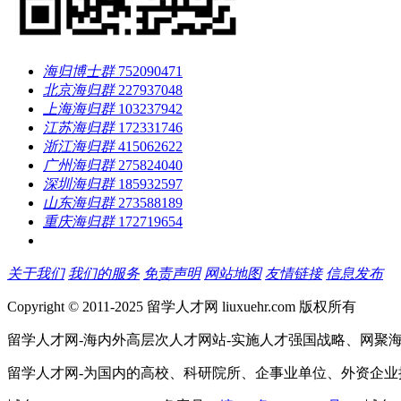
海归博士群
752090471
北京海归群
227937048
上海海归群
103237942
江苏海归群
172331746
浙江海归群
415062622
广州海归群
275824040
深圳海归群
185932597
山东海归群
273588189
重庆海归群
172719654
关于我们
我们的服务
免责声明
网站地图
友情链接
信息发布
Copyright © 2011-2025 留学人才网 liuxuehr.com 版权所有
留学人才网-海内外高层次人才网站-实施人才强国战略、网聚
留学人才网-为国内的高校、科研院所、企事业单位、外资企