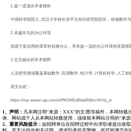
1.超一流顶尖学者领衔
中国科学院院士､武汉大学校长张平文担任研究院院长，统领数学
2.卓越非凡的办公环境
现居于新启用的雷军科技楼办公，享有超一流的办公环境和景观视
3.交叉融合的学术视野
人员研究领域覆盖基础数学､应用数学､统计学､计算机科学､人工智
原文出处：
https://mp.weixin.qq.com/s/PKONExBIdaRtIbrcVhVq_w
1、声明：
凡本网注明"来源：XXX"的文/图等稿件，本网
体、网站或个人从本网站转载使用，须保留本网站注明的“来
2、重要风险提示：
如招聘单位在招聘过程中向求职者提出收取
料，若无法提供相关证明，请求职者提高警惕，有可能属于诈