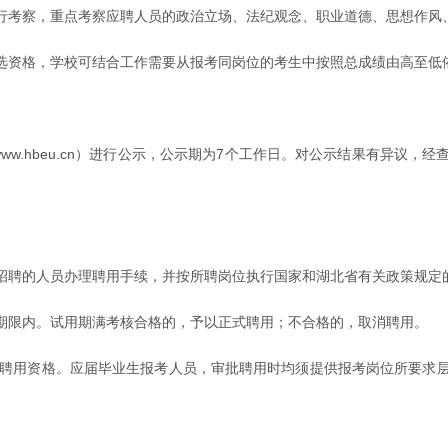
行考察，重点考察应聘人员的政治立场、法纪观念、职业道德、思想作风
选资格，学校可结合工作需要从报考同岗位的考生中按照总成绩由高至低
/www.hbeu.cn）进行公示，公示期为7个工作日。对公示结果有异
招聘的人员办理聘用手续，并按所聘岗位执行国家和湖北省有关政策规定
期限内。试用期满考核合格的，予以正式聘用；不合格的，取消聘用。
消聘用资格。应届毕业生报考人员，审批聘用时均须提供报考岗位所要求