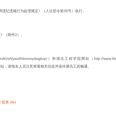
聘违纪违规行为处理规定》（人社部令第35号）执行。
准》（附件2）。
n/bmdt/ztzl/ywzl/hbsszsydwgkzp/）和湖北工程学院网站（h
信息发布网站，请报名人员注意查看相关信息并保持通讯工具畅通。
表.xlsx