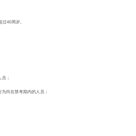
超过40周岁。
人员；
行为尚在禁考期内的人员；
；