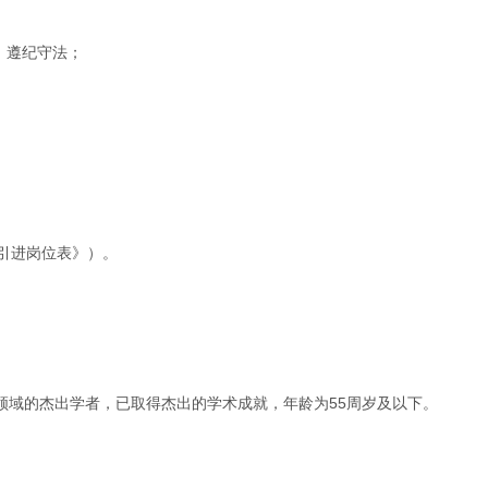
，遵纪守法；
才引进岗位表》）。
领域的杰出学者，已取得杰出的学术成就，年龄为55周岁及以下。