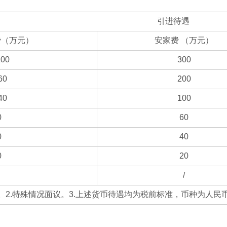
引进待遇
费（万元）
安家费 （万元）
100
300
60
200
40
100
0
60
0
40
0
20
/
。2.特殊情况面议。3.上述货币待遇均为税前标准，币种为人民