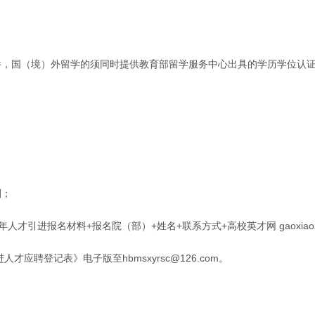
件，国（境）外留学的须同时提供教育部留学服务中心出具的学历学位认
剂；
才引进报名材料+报名院（部）+姓名+联系方式+高校英才网 gaoxiaozp
应聘登记表》电子版至hbmsxyrsc@126.com。