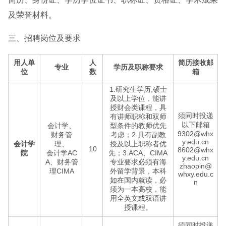
及荣誉材料。
三、招聘岗位及要求
用人单
人
简历接收邮
专业
学历及职称要求
位
数
箱
1.研究生学历,硕士
及以上学位，能讲
授财会类课程，具
须同时投递
有讲师职称和双师
以下邮箱
会计学、
型条件的教师优先
9302@whx
财务管
考虑；2.具有副教
y.edu.cn
会计学
理、
授及以上职称者优
10
8602@whx
院
会计学AC
先；3.ACA、CIMA
y.edu.cn
A、财务管
专业要求必须有海
zhaopin@
理CIMA
外留学背景，本科
whxy.edu.c
如在国内就读，必
n
须为一本高校，能
用全英文或双语讲
授课程。
须同时投递