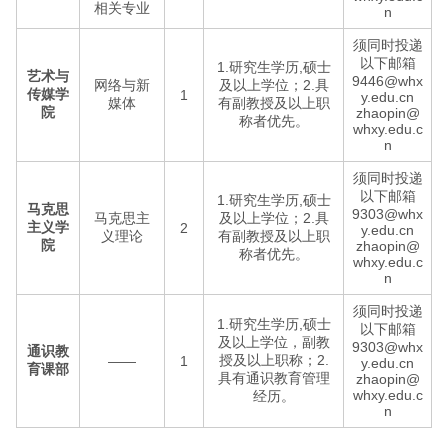
相关专业
n
须同时投递
以下邮箱
1.研究生学历,硕士
艺术与
9446@whx
网络与新
及以上学位；2.具
传媒学
1
y.edu.cn
媒体
有副教授及以上职
院
zhaopin@
称者优先。
whxy.edu.c
n
须同时投递
以下邮箱
1.研究生学历,硕士
马克思
9303@whx
马克思主
及以上学位；2.具
主义学
2
y.edu.cn
义理论
有副教授及以上职
院
zhaopin@
称者优先。
whxy.edu.c
n
须同时投递
1.研究生学历,硕士
以下邮箱
及以上学位，副教
9303@whx
通识教
授及以上职称；2.
——
1
y.edu.cn
育课部
具有通识教育管理
zhaopin@
whxy.edu.c
经历。
n