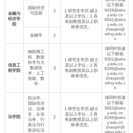
以下邮箱
国际经济
9428@whx
2
1.研究生学历,硕士
与贸易
金融与
y.edu.cn
及以上学位；2.具
经济学
8501@whx
有副教授及以上职
院
y.edu.cn
称者优先。
zhaopin@
whxy.edu.c
金融学
2
n
须同时投递
物联网工
以下邮箱
程、数据
9301@whx
1.研究生学历,硕士
科学与大
y.edu.cn
信息工
及以上学位；2.具
数据技
3
8206@whx
程学院
有副教授及以上职
术、人工
y.edu.cn
称者优先。
zhaopin@
智能、数
whxy.edu.c
学
n
须同时投递
民法学、
以下邮箱
国际经济
9063@whx
法、法律
1.研究生学历,硕士
y.edu.cn
史、企业
及以上学位；2.具
法学院
2
8189@whx
法务、行
有副教授及以上职
y.edu.cn
政法与行
称者优先。
zhaopin@
政诉讼法
whxy.edu.c