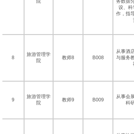
院
务数据
设、科
作，指
从事酒
旅游管理学
8
教师8
B008
与服务
院
旅游管理学
从事会
9
教师9
B009
院
科