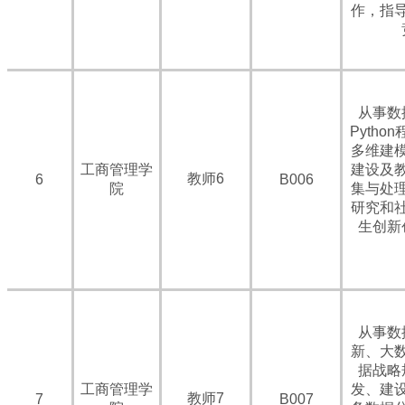
作，指
从事数
Pyth
多维建
工商管理学
建设及
教师6
6
B006
院
集与处
研究和
生创新
从事数
新、大
据战略
工商管理学
发、建
教师7
7
B007