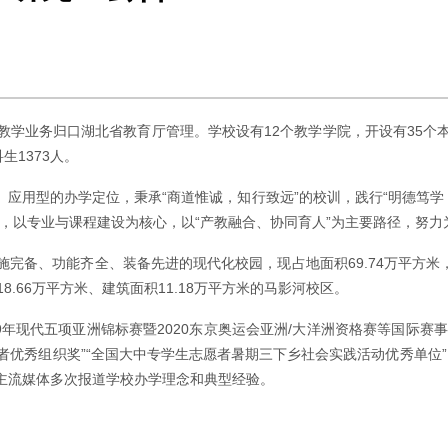
教学业务归口湖北省教育厅管理。学校设有12个教学学院，开设有35个
生1373人。
应用型的办学定位，秉承“商道惟诚，知行致远”的校训，践行“明德笃学
，以专业与课程建设为核心，以“产教融合、协同育人”为主要路径，努
、功能齐全、装备先进的现代化校园，现占地面积69.74万平方米，建筑
8.66万平方米、建筑面积11.18万平方米的马影河校区。
9年现代五项亚洲锦标赛暨2020东京奥运会亚洲/大洋洲资格赛等国际赛
优秀组织奖”“全国大中专学生志愿者暑期三下乡社会实践活动优秀单位” 
主流媒体多次报道学校办学理念和典型经验。