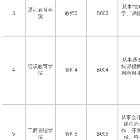
从事“
通识教育学
3
教师3
B003
学、课
院
从事通
通识教育学
块课程
4
教师4
B004
院
创新创
从事会
课程的
工商管理学
作，开
5
教师5
B005
院
设、科