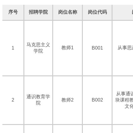
序号
招聘学院
岗位名称
岗位代码
马克思主义
教师1
从事思
1
B001
学院
从事通
通识教育学
2
教师2
B002
块课程
院
文