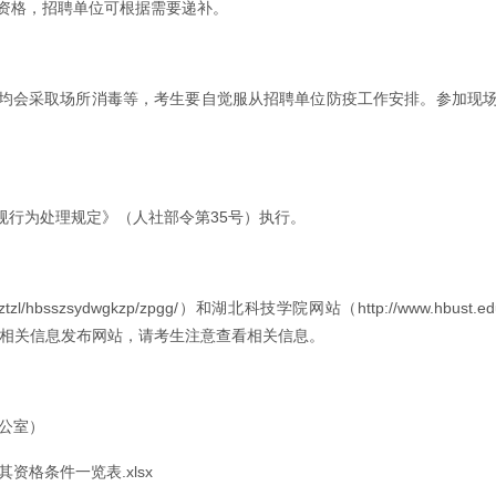
资格，招聘单位可根据需要递补。
均会采取场所消毒等，考生要自觉服从招聘单位防疫工作安排。参加现
规行为处理规定》
（人社部令第35号）执行。
mdt/ztzl/hbsszsydwgkzp/zpgg/）和湖北科技学院网站（http://
、录取情况等相关信息发布网站，请考生注意查看相关信息。
办公室）
资格条件一览表.xlsx