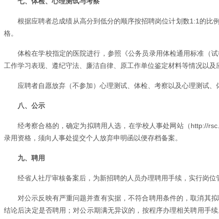
七、体检、心理测试与考察
根据应聘者总成绩从高分到低分的顺序按招聘岗位计划数1:1的
格。
体检在学校指定的医院进行，参照《公务员录用体检通用标准（试
工作学习表现、遵纪守法、廉洁自律、原工作单位鉴定材料等情况以及
应聘者自愿放弃（不参加）心理测试、体检、考察以及心理测试、
八、公示
经考察合格的，确定为拟聘用人选，在学校人事处网站（http://r
录用资格，须向人事处提交个人放弃申明函以便存档备案。
九、聘用
经省人社厅审核备案后，为新招聘的人员办理聘用手续，实行岗位
对公示反映有严重问题并查有实据，不符合聘用条件的，取消其拟
结论后决定是否聘用；对公示期满无异议的，按程序办理相关聘用手续