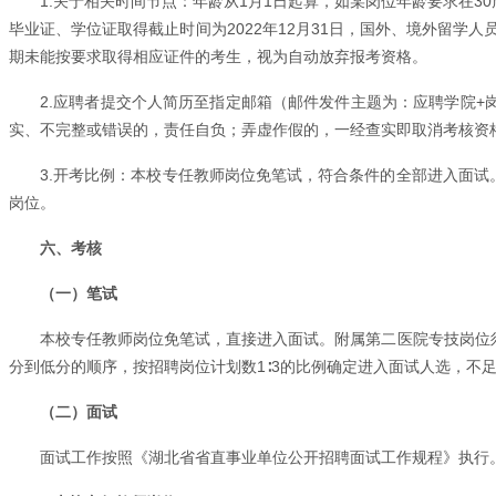
1.关于相关时间节点：年龄从1月1日起算，如某岗位年龄要求在3
毕业证、学位证取得截止时间为2022年12月31日，国外、境外留学
期未能按要求取得相应证件的考生，视为自动放弃报考资格。
2.应聘者提交个人简历至指定邮箱（邮件发件主题为：应聘学院
实、不完整或错误的，责任自负；弄虚作假的，一经查实即取消考核资
3.开考比例：本校专任教师岗位免笔试，符合条件的全部进入面试
岗位。
六、考核
（一）笔试
本校专任教师岗位免笔试，直接进入面试。附属第二医院专技岗位
分到低分的顺序，按招聘岗位计划数1∶3的比例确定进入面试人选，不足
（二）面试
面试工作按照《湖北省省直事业单位公开招聘面试工作规程》执行