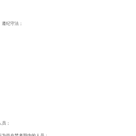
，遵纪守法；
人员；
行为尚在禁考期内的人员；