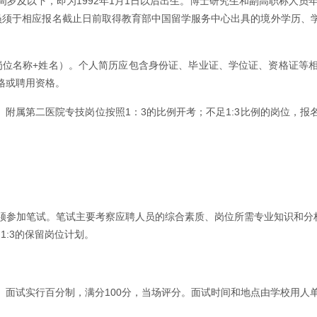
0周岁及以下，即为1992年1月1日以后出生。博士研究生和副高职称人员
人员须于相应报名截止日前取得教育部中国留学服务中心出具的境外学历、学
+岗位名称+姓名）。个人简历应包含身份证、毕业证、学位证、资格证等
格或聘用资格。
。附属第二医院专技岗位按照1：3的比例开考；不足1:3比例的岗位，
须参加笔试。笔试主要考察应聘人员的综合素质、岗位所需专业知识和分析
1:3的保留岗位计划。
。面试实行百分制，满分100分，当场评分。面试时间和地点由学校用人