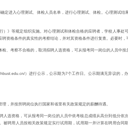
比例确定进入心理测试、体检人员名单，进行心理测试、体检。心理测试结
行）》等规定组织实施。对心理测试和体检合格的应聘者，学校人事处
应聘资格条件的真实性的考察结论，并对其资格条件进行复查。必要时，
体检、考察不合格的，取消拟聘人选资格，可从报考同一岗位的人员中按
sc.hbust.edu.cn/）进行公示，公示期为7个工作日。公示期满无
管理，并按所聘岗位执行国家和省里有关政策规定的薪酬待遇。
聘人选资格，可从报考同一岗位的人员中依考核总成绩从高分到低分依
。被聘用人员按相关政策规定实行试用期，试用期一并计算在聘用合同