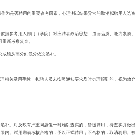
果作为是否聘用的重要参考因素，心理测试结果异常的取消拟聘用人选资
可依据参考用人部门（学院）对应聘者政治思想、道德品质、能力素质、
可重新考察复查。
总成绩从高分到低分依次递补。
异议的，办理相关录用手续，拟聘人员未按照通知要求及时办理报到的，视为放弃
次递补。对反映有严重问题但一时难以查实的，暂缓聘用，待查实并做出
期限内。试用期满考核合格的，予以正式聘用；不合格的，取消聘用。被