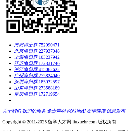
海归博士群
752090471
北京海归群
227937048
上海海归群
103237942
江苏海归群
172331746
浙江海归群
415062622
广州海归群
275824040
深圳海归群
185932597
山东海归群
273588189
重庆海归群
172719654
关于我们
我们的服务
免责声明
网站地图
友情链接
信息发布
Copyright © 2011-2025 留学人才网 liuxuehr.com 版权所有