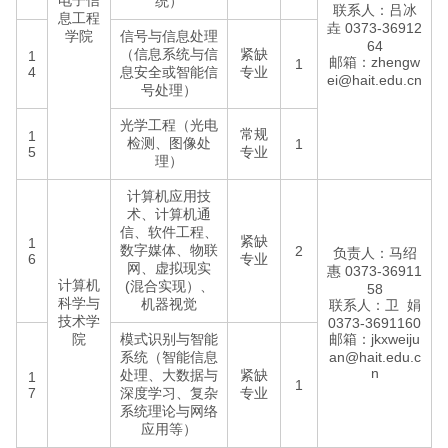
电子信
统）
联系人：吕冰
息工程
垚 0373-36912
学院
信号与信息处理
64
（信息系统与信
紧缺
1
邮箱：zhengw
1
4
息安全或智能信
专业
ei@hait.edu.cn
号处理）
光学工程（光电
常规
1
检测、图像处
1
5
专业
理）
计算机应用技
术、计算机通
信、软件工程、
紧缺
1
数字媒体、物联
2
负责人：马绍
6
专业
网、虚拟现实
惠 0373-36911
计算机
(混合实现）、
58
科学与
机器视觉
联系人：卫 娟
技术学
0373-3691160
院
模式识别与智能
邮箱：jkxweiju
系统（智能信息
an@hait.edu.c
n
处理、大数据与
紧缺
1
1
7
深度学习、复杂
专业
系统理论与网络
应用等）