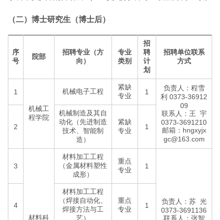
（二）博士研究生（博士后）
招
序
招聘专业（方
专业
聘
招聘单位联系
院部
号
向）
类别
计
方式
划
紧缺
负责人：程雪
机械电子工程
1
1
专业
利 0373-36912
09
机械工
机械制造及其自
联系人：王 宇
程学院
动化（先进制造
紧缺
0373-3691210
2
1
邮箱：hngxyjx
技术、智能制
专业
gc@163.com
造）
材料加工工程
重点
（金属材料塑性
3
1
专业
成形）
材料加工工程
（焊接自动化、
重点
负责人：苏 光
4
1
焊接方法与工
专业
0373-3691136
材料科
艺）
联系人：张智