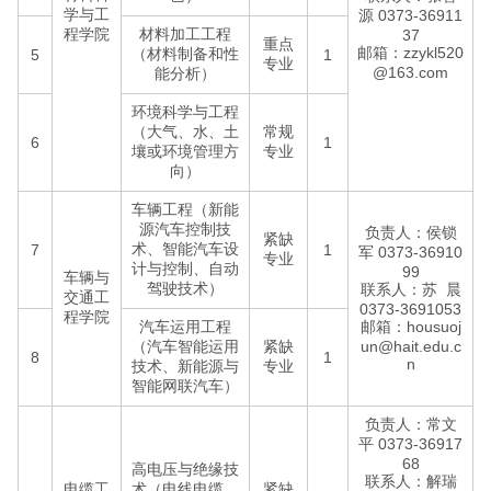
学与工
源 0373-36911
程学院
材料加工工程
37
重点
邮箱：zzykl520
（材料制备和性
5
1
专业
@163.com
能分析）
环境科学与工程
（大气、水、土
常规
6
1
壤或环境管理方
专业
向）
车辆工程（新能
源汽车控制技
负责人：侯锁
紧缺
术、智能汽车设
7
1
军 0373-36910
专业
计与控制、自动
99
车辆与
驾驶技术）
联系人：苏 晨
交通工
0373-3691053
程学院
汽车运用工程
邮箱：housuoj
（汽车智能运用
紧缺
un@hait.edu.c
8
1
n
技术、新能源与
专业
智能网联汽车）
负责人：常文
平 0373-36917
68
高电压与绝缘技
联系人：解瑞
电缆工
术（电线电缆、
紧缺