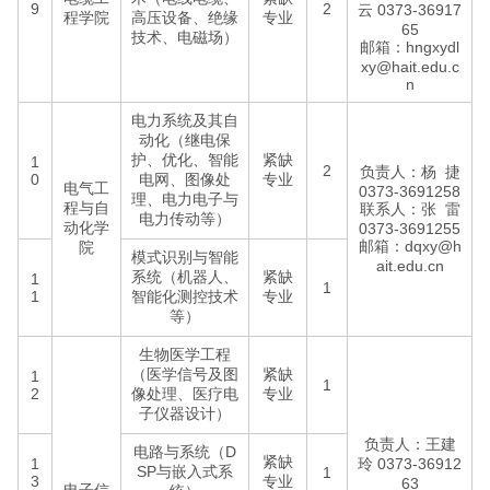
9
2
云 0373-36917
程学院
高压设备、绝缘
专业
65
技术、电磁场）
邮箱：hngxydl
xy@hait.edu.c
n
电力系统及其自
动化（继电保
护、优化、智能
紧缺
1
2
负责人：杨 捷
0
电网、图像处
专业
电气工
0373-3691258
理、电力电子与
程与自
联系人：张 雷
电力传动等）
动化学
0373-3691255
邮箱：dqxy@h
院
模式识别与智能
ait.edu.cn
系统（机器人、
紧缺
1
1
1
智能化测控技术
专业
等）
生物医学工程
（医学信号及图
紧缺
1
1
2
像处理、医疗电
专业
子仪器设计）
负责人：王建
电路与系统（D
紧缺
1
玲 0373-36912
SP与嵌入式系
1
3
专业
63