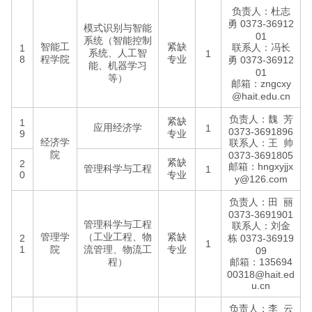
负责人：杜志
勇 0373-36912
模式识别与智能
01
系统（智能控制
智能工
紧缺
联系人：冯长
1
系统、人工智
1
8
程学院
专业
勇 0373-36912
能、机器学习
01
等）
邮箱：zngcxy
@hait.edu.cn
负责人：魏 芳
紧缺
1
应用经济学
1
0373-3691896
9
专业
经济学
联系人：王 帅
院
0373-3691805
紧缺
2
邮箱：hngxyjjx
管理科学与工程
1
0
专业
y@126.com
负责人：田 丽
0373-3691901
管理科学与工程
联系人：刘金
管理学
（工业工程、物
紧缺
2
栋 0373-36919
1
1
院
流管理、物流工
专业
09
程）
邮箱：135694
00318@hait.ed
u.cn
负责人：李 云