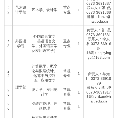
0373-3691887
艺术设
重点
联系人：张 然
2
艺术学、设计学
1
2
计学院
专业
0373-3691868
邮箱：lionzr@
hait.edu.cn
负责人：普 昆
0373-3691631
外国语言文学
联系人：李东
外国语
（英语语言文
重点
2
1
君 0373-36916
3
学院
学、外国语言学
专业
34
及应用语言学）
邮箱：hnjzying
yu@163.com
计算数学、概率
论与数理统计、
常规
2
1
负责人：牟光
4
运筹学与控制
专业
臣 0373-36919
论、应用数学
79
理学部
联系人：李 坤
统计学、应用统
常规
2
1
0373-3691917
5
计学
专业
邮箱：likun@h
ait.edu.cn
凝聚态物理、理
常规
2
1
6
论物理
专业
马克思主义基本