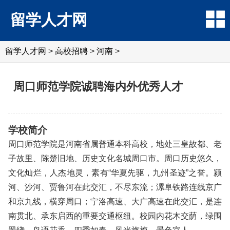
留学人才网
留学人才网
>
高校招聘
>
河南
>
周口师范学院诚聘海内外优秀人才
学校简介
周口师范学院是河南省属普通本科高校，地处三皇故都、老
子故里、陈楚旧地、历史文化名城周口市。周口历史悠久，
文化灿烂，人杰地灵，素有“华夏先驱，九州圣迹”之誉。颍
河、沙河、贾鲁河在此交汇，不尽东流；漯阜铁路连线京广
和京九线，横穿周口；宁洛高速、大广高速在此交汇，是连
南贯北、承东启西的重要交通枢纽。校园内花木交荫，绿围