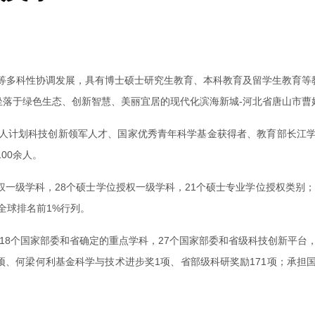
等多科性协调发展，具有博士硕士研究生教育、本科教育及留学生教育等教
坐落于绿色生态、创新智慧、美丽宜居的现代化滨海新城-河北省唐山市曹
人计划科技创新领军人才、国家优秀青年科学基金获得者、教育部长江
00余人。
权一级学科，28个硕士学位授权一级学科，21个硕士专业学位授权类别
全球排名前1%行列。
，18个国家部委和省确定的重点学科，27个国家部委和省级科技创新平台
项、何梁何利基金科学与技术进步奖1项、省部级科研奖励171项；承