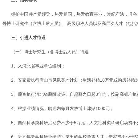
拥护中国共产党领导，热爱祖国，热爱教育事业，遵纪守法，具备
外博士研究生（含博士后人员）、高级职称人员以及高层次人才（包括
三、引进人才待遇
（一）博士研究生（含博士后人员）待遇
1、入河北省事业单位编制；
2、安家费执行唐山市凤凰英才计划（生活补贴18万元或购房补贴
3、薪资执行河北省薪酬政策。自起薪之日起3年内，按副高标准执
4、根据业绩情况，聘期内每月发放博士津贴1000元；
5、自然科学类科研启动费不少于5万元，人文社科类科研启动费不
6、近五年教学科研业绩特别突出的学校急需人才，安家费不少于5