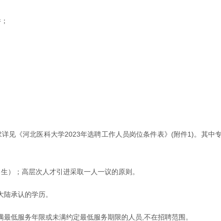
件；
求详见《河北医科大学2023年选聘工作人员岗位条件表》(附件1)。
后出生）；高层次人才引进采取一人一议的原则。
大陆承认的学历。
满最低服务年限或未满约定最低服务期限的人员,不在招聘范围。