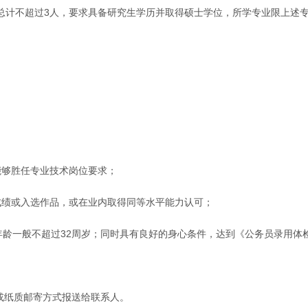
总计不超过3人，要求具备研究生学历并取得硕士学位，所学专业限上述
；
能够胜任专业技术岗位要求；
成绩或入选作品，或在业内取得同等水平能力认可；
年龄一般不超过32周岁；同时具有良好的身心条件，达到《公务员录用体
或纸质邮寄方式报送给联系人。