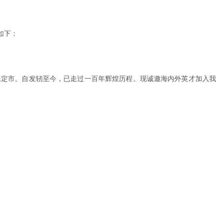
如下：
省保定市。自发轫至今，已走过一百年辉煌历程。现诚邀海内外英才加入我