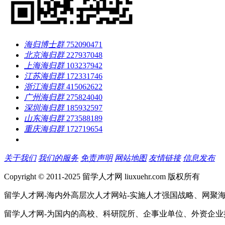
海归博士群
752090471
北京海归群
227937048
上海海归群
103237942
江苏海归群
172331746
浙江海归群
415062622
广州海归群
275824040
深圳海归群
185932597
山东海归群
273588189
重庆海归群
172719654
关于我们
我们的服务
免责声明
网站地图
友情链接
信息发布
Copyright © 2011-2025 留学人才网 liuxuehr.com 版权所有
留学人才网-海内外高层次人才网站-实施人才强国战略、网聚
留学人才网-为国内的高校、科研院所、企事业单位、外资企