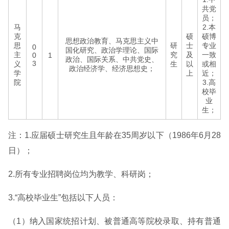
共党
员；
马
2.本
克
硕
硕博
思想政治教育、马克思主义中
思
研
士
专业
0
国化研究、政治学理论、国际
主
究
及
一致
0
1
政治、国际关系、中共党史、
3
义
生
以
或相
政治经济学、经济思想史；
学
上
近；
院
3.高
校毕
业
生；
注：1.应届硕士研究生且年龄在35周岁以下（1986年6月28
日）；
2.所有专业招聘岗位均为教学、科研岗；
3.“高校毕业生”包括以下人员：
（1）纳入国家统招计划、被普通高等院校录取、持有普通