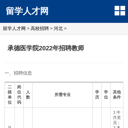
留学人才网
留学人才网
>
高校招聘
>
河北
>
承德医学院2022年招聘教师
一、招聘信息
二
岗
级
位
人
学
学
其他
所需专业
单
代
数
历
位
条件
位
码
1.中
共党
员；
马
2.本