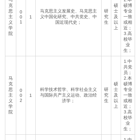
克
硕
硕博
思
马克思主义发展史、马克思主
研
士
专业
0
主
义中国化研究、中共党史、中
究
及
一致
0
1
1
义
国近现代史；
生
以
或相
学
上
近；
院
3.高
校毕
业
生；
1.中
共党
员；
马
2.本
克
硕
硕博
思
科学技术哲学、科学社会主义
研
士
专业
0
主
与国际共产主义运动、政治经
究
及
一致
0
1
2
义
济学；
生
以
或相
学
上
近；
院
3.高
校毕
业
生；
1.中